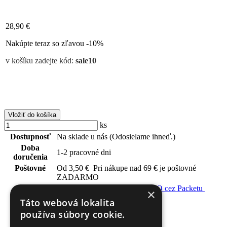
28,90 €
Nakúpte teraz so zľavou -10%
v košíku zadejte kód:
sale10
Vložiť do košíka
ks
Dostupnosť
Na sklade u nás
(Odosielame ihneď.)
Doba
1-2 pracovné dni
doručenia
Poštovné
Od 3,50 €
Pri nákupe nad 69 € je poštovné
ZADARMO
Vrátenie a výmena ZADARMO cez Packetu
×
Značka
Táto webová lokalita
Materiál
striebro 925/1000
používa súbory cookie.
Kameň
SWAROVSKI