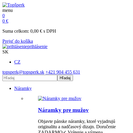
menu
0
0
€
Suma celkom:
0,00
€
s DPH
Prejsť do košíka
prihlásenie
SK
CZ
topsperk@topsperk.sk
+421 904 455 631
Hľadaj
Náramky
Náramky pre mužov
Objavte pánske náramky, ktoré vyjadrujú
originalitu a nadčasový dizajn. Doručenie
ZADARMO✓ Vrátenie a výmena