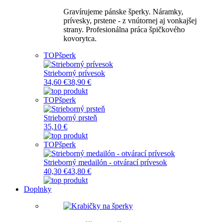
Gravírujeme pánske šperky. Náramky,
prívesky, prstene - z vnútornej aj vonkajšej
strany. Profesionálna práca špičkového
kovorytca.
TOP
šperk
Strieborný prívesok
34,60 €
38,90 €
TOP
šperk
Strieborný prsteň
35,10 €
TOP
šperk
Strieborný medailón - otvárací prívesok
40,30 €
43,80 €
Doplnky