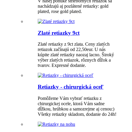
V našej ponuke strieborných retiazok sa
nachádzajú aj pozlátené retiazky: gold
plated, rose gold plated.
Zlaté retiazky 9ct
Zlaté retiazky z 9ct zlata. Ceny zlatých
retiazok začínajú od 22,50eur. U nás
kúpite zlaté retiazky naozaj lacno. Široký
výber zlatých retiazok, rôznych dĺžok a
tvarov. Expresné dodanie.
Retiazky - chirurgická oceľ
Pomôžeme Vám vybrať retiazku z
chirurgickej ocele, ktorá Vám sadne
dĺžkou, hrúbkou a samozrejme aj cenou:)
Všetky retiazky skladom, dodanie do 24h!