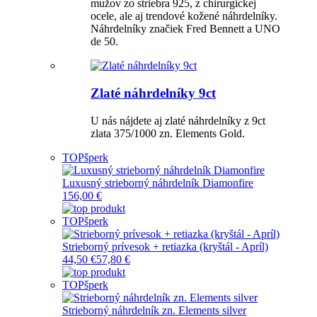
mužov zo striebra 925, z chirurgickej
ocele, ale aj trendové kožené náhrdelníky.
Náhrdelníky značiek Fred Bennett a UNO
de 50.
Zlaté náhrdelníky 9ct
U nás nájdete aj zlaté náhrdelníky z 9ct
zlata 375/1000 zn. Elements Gold.
TOP
šperk
Luxusný strieborný náhrdelník Diamonfire
156,00 €
TOP
šperk
Strieborný prívesok + retiazka (kryštál - Apríl)
44,50 €
57,80 €
TOP
šperk
Strieborný náhrdelník zn. Elements silver