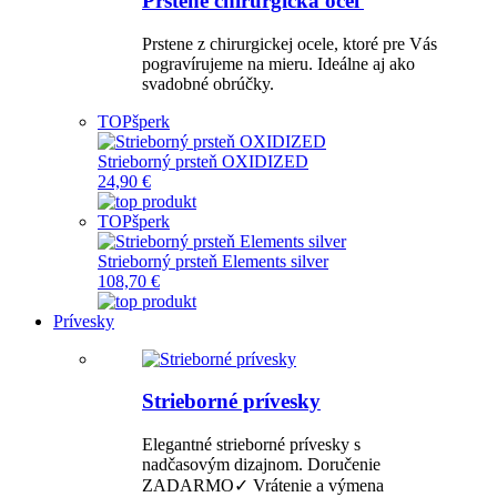
Prstene chirurgická oceľ
Prstene z chirurgickej ocele, ktoré pre Vás
pogravírujeme na mieru. Ideálne aj ako
svadobné obrúčky.
TOP
šperk
Strieborný prsteň OXIDIZED
24,90 €
TOP
šperk
Strieborný prsteň Elements silver
108,70 €
Prívesky
Strieborné prívesky
Elegantné strieborné prívesky s
nadčasovým dizajnom. Doručenie
ZADARMO✓ Vrátenie a výmena