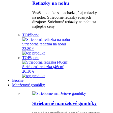
Retiazky na nohu
Vnašej ponuke sa nachádzajú aj retiazky
na nohu. Strieborné retiazky rôznych
dizajnov. Strieborné retiazky na nohu za
najlepšie ceny.
TOP
šperk
Strieborná retiazka na nohu
23,80 €
TOP
šperk
Strieborná retiazka (46cm)
26,30 €
Brošne
Manžetové gombíky
Strieborné manžetové gombíky