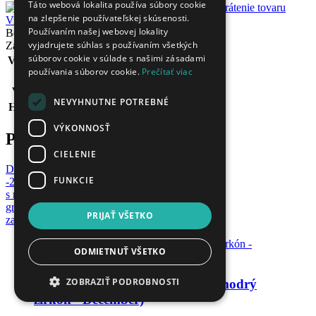
Táto webová lokalita používa súbory cookie
Pomoc
Puncovanie
na zlepšenie používateľskej skúsenosti.
Vrátenie tovaru
Používaním našej webovej lokality
Bol dosiahnutý maximálny počet obrázkov
vyjadrujete súhlas s používaním všetkých
Zavrieť
súborov cookie v súlade s našimi zásadami
Váha(g):
1.7976
používania súborov cookie.
Prečítať viac
Šírka:
6.9mm
Výška:
6.9mm
NEVYHNUTNE POTREBNÉ
Hrúbka:
4.5mm
VÝKONNOSŤ
Produkty v kolekcii
CIELENIE
Do košíka
FUNKCIE
-23%
s možnosťou
gravírovať
PRIJAŤ VŠETKO
zadarmo
ODMIETNUŤ VŠETKO
ZOBRAZIŤ PODROBNOSTI
Strieborný prívesok + retiazka (modrý
zirkón - December)