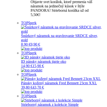
Objavte svet korálok, ktoré premenia váš
náramok na jedinečný kúsok v štýle
PANDORA! Strieborná korálka už od
5,50€!
TOP
šperk
Šnúrkový náramok na gravírovanie SRDCE silver,
gold
8,90 €
9,90 €
TOP
šperk
ID pánsky náramok tigrie oko
14,90 €
15,90 €
TOP
šperk
Pánsky kožený náramok Fred Bennett 23cm XXL
39,80 €
43,70 €
TOP
šperk
Strieborný náramok z kolekcie Simple