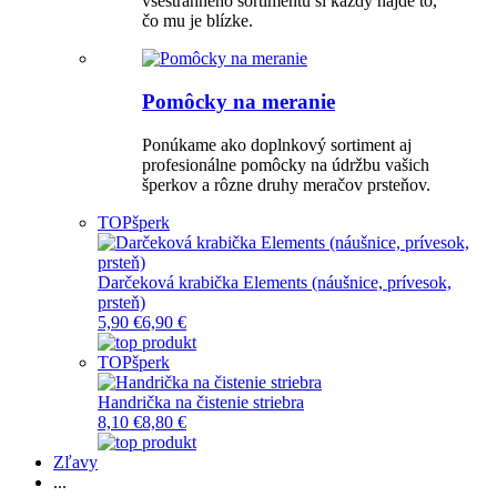
všestranného sortimentu si každý nájde to,
čo mu je blízke.
Pomôcky na meranie
Ponúkame ako doplnkový sortiment aj
profesionálne pomôcky na údržbu vašich
šperkov a rôzne druhy meračov prsteňov.
TOP
šperk
Darčeková krabička Elements (náušnice, prívesok,
prsteň)
5,90 €
6,90 €
TOP
šperk
Handrička na čistenie striebra
8,10 €
8,80 €
Zľavy
...