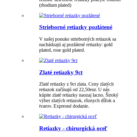
(rhodium plated)
Strieborné retiazky pozlátené
V našej ponuke strieborných retiazok sa
nachádzajú aj pozlátené retiazky: gold
plated, rose gold plated.
Zlaté retiazky 9ct
Zlaté retiazky z 9ct zlata. Ceny zlatých
retiazok začínajú od 22,50eur. U nás
kúpite zlaté retiazky naozaj lacno. Široký
výber zlatých retiazok, rôznych dĺžok a
tvarov. Expresné dodanie.
Retiazky - chirurgická oceľ