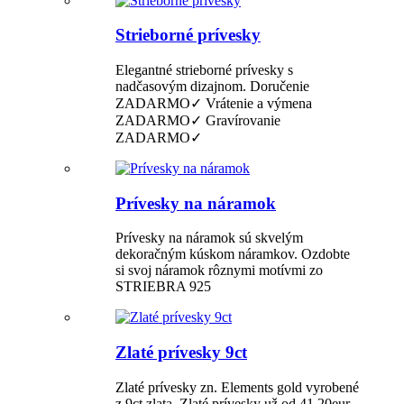
Strieborné prívesky
Elegantné strieborné prívesky s
nadčasovým dizajnom. Doručenie
ZADARMO✓ Vrátenie a výmena
ZADARMO✓ Gravírovanie
ZADARMO✓
Prívesky na náramok
Prívesky na náramok sú skvelým
dekoračným kúskom náramkov. Ozdobte
si svoj náramok rôznymi motívmi zo
STRIEBRA 925
Zlaté prívesky 9ct
Zlaté prívesky zn. Elements gold vyrobené
z 9ct zlata. Zlaté prívesky už od 41,20eur.