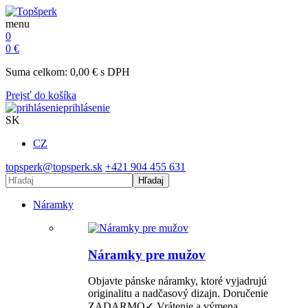
menu
0
0
€
Suma celkom:
0,00
€
s DPH
Prejsť do košíka
prihlásenie
SK
CZ
topsperk@topsperk.sk
+421 904 455 631
Hľadaj
Náramky
Náramky pre mužov
Objavte pánske náramky, ktoré vyjadrujú
originalitu a nadčasový dizajn. Doručenie
ZADARMO✓ Vrátenie a výmena