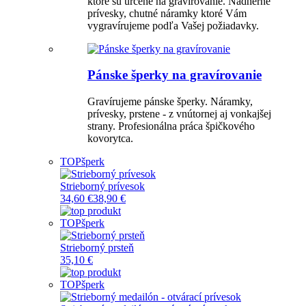
ktoré sú určené na gravírovanie. Nádherné
prívesky, chutné náramky ktoré Vám
vygravírujeme podľa Vašej požiadavky.
Pánske šperky na gravírovanie
Gravírujeme pánske šperky. Náramky,
prívesky, prstene - z vnútornej aj vonkajšej
strany. Profesionálna práca špičkového
kovorytca.
TOP
šperk
Strieborný prívesok
34,60 €
38,90 €
TOP
šperk
Strieborný prsteň
35,10 €
TOP
šperk