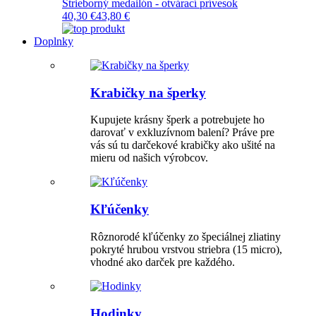
Strieborný medailón - otvárací prívesok
40,30 €
43,80 €
Doplnky
Krabičky na šperky
Kupujete krásny šperk a potrebujete ho
darovať v exkluzívnom balení? Práve pre
vás sú tu darčekové krabičky ako ušité na
mieru od našich výrobcov.
Kľúčenky
Rôznorodé kľúčenky zo špeciálnej zliatiny
pokryté hrubou vrstvou striebra (15 micro),
vhodné ako darček pre každého.
Hodinky