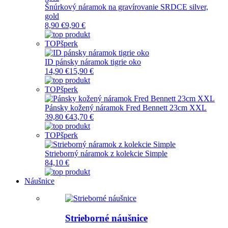
Šnúrkový náramok na gravírovanie SRDCE silver,
gold
8,90 €
9,90 €
TOP
šperk
ID pánsky náramok tigrie oko
14,90 €
15,90 €
TOP
šperk
Pánsky kožený náramok Fred Bennett 23cm XXL
39,80 €
43,70 €
TOP
šperk
Strieborný náramok z kolekcie Simple
84,10 €
Náušnice
Strieborné náušnice