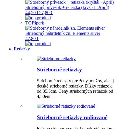
Strieborný prívesok + retiazka (kryštál - Apríl)
44,50 €
57,80 €
TOP
šperk
Strieborný náhrdelník zn. Elements silver
47,80 €
Retiazky
Strieborné retiazky
Strieborné retiazky pre ženy, mužov, ale aj
detské strieborné retiazky. Dĺžky retiazok
od 35,5cm. Ceny strieborných retiazok od
4,50eur.
Strieborné retiazky rodiované
Krásne strieborné retiazky pokryté ródiom