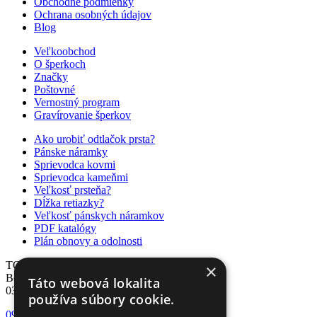
Obchodné podmienky
Ochrana osobných údajov
Blog
Veľkoobchod
O šperkoch
Značky
Poštovné
Vernostný program
Gravírovanie šperkov
Ako urobiť odtlačok prsta?
Pánske náramky
Sprievodca kovmi
Sprievodca kameňmi
Veľkosť prsteňa?
Dĺžka retiazky?
Veľkosť pánskych náramkov
PDF katalógy
Plán obnovy a odolnosti
TOP SHOP s.r.o.
×
Borovicová 2326/7
Táto webová lokalita
03852, Sučany
používa súbory cookie.
0904 455 631