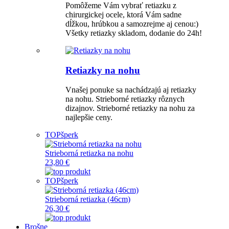
Pomôžeme Vám vybrať retiazku z
chirurgickej ocele, ktorá Vám sadne
dĺžkou, hrúbkou a samozrejme aj cenou:)
Všetky retiazky skladom, dodanie do 24h!
Retiazky na nohu
Vnašej ponuke sa nachádzajú aj retiazky
na nohu. Strieborné retiazky rôznych
dizajnov. Strieborné retiazky na nohu za
najlepšie ceny.
TOP
šperk
Strieborná retiazka na nohu
23,80 €
TOP
šperk
Strieborná retiazka (46cm)
26,30 €
Brošne