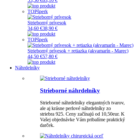
55,50 €
63,10 €
TOP
šperk
Strieborný prívesok
34,60 €
38,90 €
TOP
šperk
Strieborný prívesok + retiazka (akvamarín - Marec)
44,50 €
57,80 €
Náhrdelníky
Strieborné náhrdelníky
Strieborné náhrdelníky elegantných tvarov,
ale aj krásne perlové náhrdelníky zo
striebra 925. Ceny začínajú od 10,50eur. K
Vašej objednávke Vám pribalíme praktický
darček.