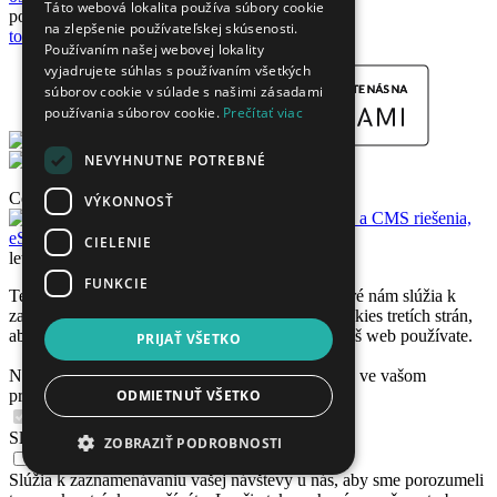
Táto webová lokalita používa súbory cookie
pondelok - piatok 9:00 - 15:00
na zlepšenie používateľskej skúsenosti.
topsperk@topsperk.sk
Používaním našej webovej lokality
vyjadrujete súhlas s používaním všetkých
súborov cookie v súlade s našimi zásadami
používania súborov cookie.
Prečítať viac
NEVYHNUTNE POTREBNÉ
Copyright © 2026 www.topsperk.sk
VÝKONNOSŤ
CIELENIE
let's run together
FUNKCIE
Tento web používa základné súbory cookies, ktoré nám slúžia k
zabezpečeniu funkcí webu, ako aj doplnkové cookies tretích strán,
aby nám napr. dali lepšiu predstavu o tom, ako náš web používate.
PRIJAŤ VŠETKO
Nastavte si prosím, ktoré súbory cookies môžeme ve vašom
ODMIETNUŤ VŠETKO
prehliadači používať.
Nevyhnutné
Slúžia pre nevyhnutný chod stránky.
ZOBRAZIŤ PODROBNOSTI
Analytické
Slúžia k zaznamenávaniu vašej návštevy u nás, aby sme porozumeli