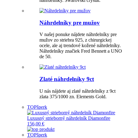
náhrdelníky. Swarovski crystal.
Náhrdelníky pre mužov
V našej ponuke nájdete náhrdelníky pre
mužov zo striebra 925, z chirurgickej
ocele, ale aj trendové kožené náhrdelníky.
Náhrdelníky značiek Fred Bennett a UNO
de 50.
Zlaté náhrdelníky 9ct
U nás nájdete aj zlaté náhrdelníky z 9ct
zlata 375/1000 zn. Elements Gold.
TOP
šperk
Luxusný strieborný náhrdelník Diamonfire
156,00 €
TOP
šperk