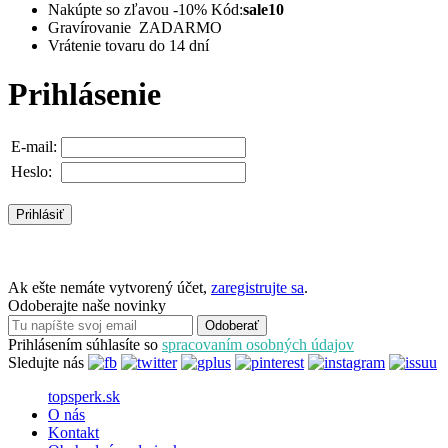
Nakúpte so zľavou -10%
Kód:
sale10
Gravírovanie ZADARMO
Vrátenie tovaru do 14 dní
Prihlásenie
E-mail:
Heslo:
Ak ešte nemáte vytvorený účet,
zaregistrujte sa
.
Odoberajte naše novinky
Odoberať
Prihlásením súhlasíte so
spracovaním osobných údajov
Sledujte nás
topsperk.sk
O nás
Kontakt