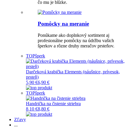
čo mu je blízke.
Pomôcky na meranie
Ponúkame ako doplnkový sortiment aj
profesionálne pomôcky na údržbu vašich
šperkov a rôzne druhy meračov prsteňov.
TOP
šperk
Darčeková krabička Elements (náušnice, prívesok,
prsteň)
5,90 €
6,90 €
TOP
šperk
Handrička na čistenie striebra
8,10 €
8,80 €
Zľavy
...