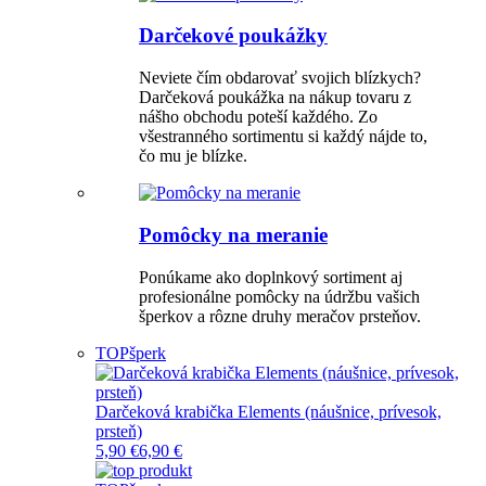
Darčekové poukážky
Neviete čím obdarovať svojich blízkych?
Darčeková poukážka na nákup tovaru z
nášho obchodu poteší každého. Zo
všestranného sortimentu si každý nájde to,
čo mu je blízke.
Pomôcky na meranie
Ponúkame ako doplnkový sortiment aj
profesionálne pomôcky na údržbu vašich
šperkov a rôzne druhy meračov prsteňov.
TOP
šperk
Darčeková krabička Elements (náušnice, prívesok,
prsteň)
5,90 €
6,90 €