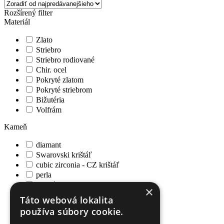
Rozšírený filter
Materiál
Zlato
Striebro
Striebro rodiované
Chir. ocel
Pokryté zlatom
Pokryté striebrom
Bižutéria
Volfrám
Kameň
diamant
Swarovski krištáľ
cubic zirconia - CZ krištáľ
perla
perleť
×
markazit
Táto webová lokalita
achát
používa súbory cookie.
ametyst