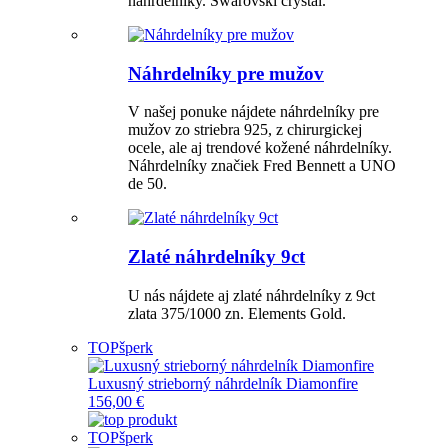
náhrdelníky. Swarovski crystal.
Náhrdelníky pre mužov
V našej ponuke nájdete náhrdelníky pre
mužov zo striebra 925, z chirurgickej
ocele, ale aj trendové kožené náhrdelníky.
Náhrdelníky značiek Fred Bennett a UNO
de 50.
Zlaté náhrdelníky 9ct
U nás nájdete aj zlaté náhrdelníky z 9ct
zlata 375/1000 zn. Elements Gold.
TOP
šperk
Luxusný strieborný náhrdelník Diamonfire
156,00 €
TOP
šperk