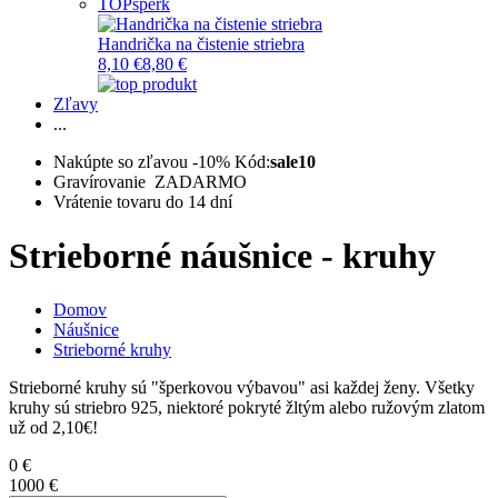
TOP
šperk
Handrička na čistenie striebra
8,10 €
8,80 €
Zľavy
...
Nakúpte so zľavou -10%
Kód:
sale10
Gravírovanie ZADARMO
Vrátenie tovaru do 14 dní
Strieborné náušnice - kruhy
Domov
Náušnice
Strieborné kruhy
Strieborné kruhy sú "šperkovou výbavou" asi každej ženy. Všetky
kruhy sú striebro 925, niektoré pokryté žltým alebo ružovým zlatom
už od 2,10€!
0 €
1000 €