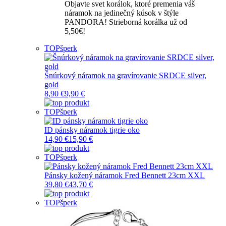
Objavte svet korálok, ktoré premenia váš
náramok na jedinečný kúsok v štýle
PANDORA! Strieborná korálka už od
5,50€!
TOP
šperk
Šnúrkový náramok na gravírovanie SRDCE silver,
gold
8,90 €
9,90 €
TOP
šperk
ID pánsky náramok tigrie oko
14,90 €
15,90 €
TOP
šperk
Pánsky kožený náramok Fred Bennett 23cm XXL
39,80 €
43,70 €
TOP
šperk