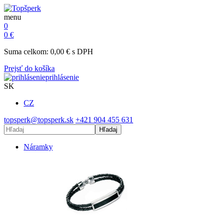
menu
0
0
€
Suma celkom:
0,00
€
s DPH
Prejsť do košíka
prihlásenie
SK
CZ
topsperk@topsperk.sk
+421 904 455 631
Hľadaj
Náramky