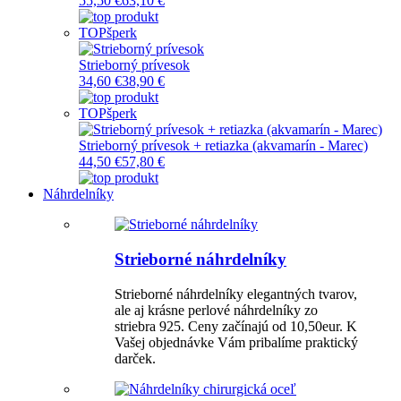
55,50 €
63,10 €
TOP
šperk
Strieborný prívesok
34,60 €
38,90 €
TOP
šperk
Strieborný prívesok + retiazka (akvamarín - Marec)
44,50 €
57,80 €
Náhrdelníky
Strieborné náhrdelníky
Strieborné náhrdelníky elegantných tvarov,
ale aj krásne perlové náhrdelníky zo
striebra 925. Ceny začínajú od 10,50eur. K
Vašej objednávke Vám pribalíme praktický
darček.