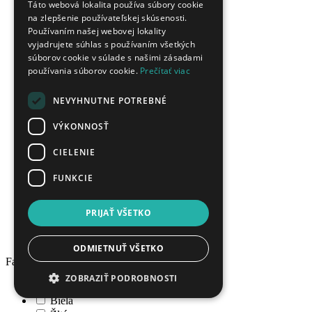
tyrkys
Táto webová lokalita používa súbory cookie
topás
na zlepšenie používateľskej skúsenosti.
rubín
Používaním našej webovej lokality
ónyx
vyjadrujete súhlas s používaním všetkých
zafír
súborov cookie v súlade s našimi zásadami
používania súborov cookie.
Prečítať viac
mesačný kameň
sklo
citrín
NEVYHNUTNE POTREBNÉ
kremeň
VÝKONNOSŤ
granát
hematit
CIELENIE
iolit
mačacie oko
FUNKCIE
tigrie oko
turmalín
tanzanit
PRIJAŤ VŠETKO
aquamarín
peidot
ODMIETNUŤ VŠETKO
Farba
ZOBRAZIŤ PODROBNOSTI
Číra
Biela