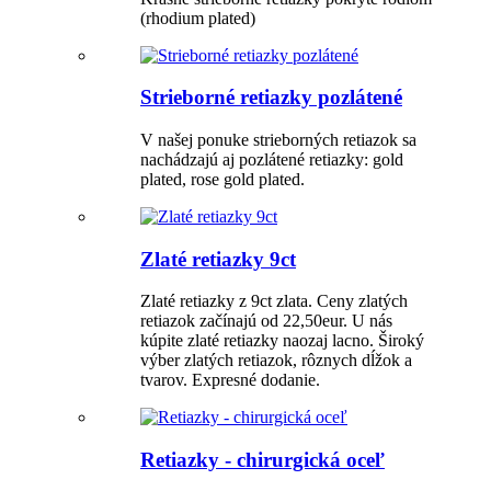
(rhodium plated)
Strieborné retiazky pozlátené
V našej ponuke strieborných retiazok sa
nachádzajú aj pozlátené retiazky: gold
plated, rose gold plated.
Zlaté retiazky 9ct
Zlaté retiazky z 9ct zlata. Ceny zlatých
retiazok začínajú od 22,50eur. U nás
kúpite zlaté retiazky naozaj lacno. Široký
výber zlatých retiazok, rôznych dĺžok a
tvarov. Expresné dodanie.
Retiazky - chirurgická oceľ