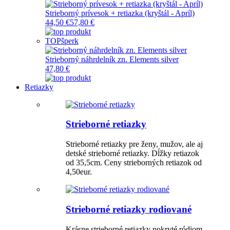
Strieborný prívesok + retiazka (kryštál - Apríl)
44,50 €
57,80 €
TOP
šperk
Strieborný náhrdelník zn. Elements silver
47,80 €
Retiazky
Strieborné retiazky
Strieborné retiazky pre ženy, mužov, ale aj
detské strieborné retiazky. Dĺžky retiazok
od 35,5cm. Ceny strieborných retiazok od
4,50eur.
Strieborné retiazky rodiované
Krásne strieborné retiazky pokryté ródiom