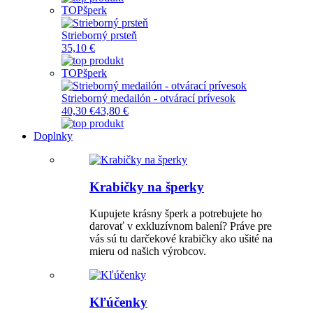
TOP
šperk
Strieborný prsteň
35,10 €
TOP
šperk
Strieborný medailón - otvárací prívesok
40,30 €
43,80 €
Doplnky
Krabičky na šperky
Kupujete krásny šperk a potrebujete ho
darovať v exkluzívnom balení? Práve pre
vás sú tu darčekové krabičky ako ušité na
mieru od našich výrobcov.
Kľúčenky