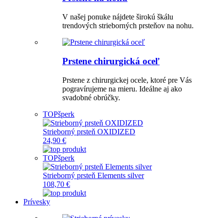
V našej ponuke nájdete širokú škálu
trendových strieborných prsteňov na nohu.
Prstene chirurgická oceľ
Prstene z chirurgickej ocele, ktoré pre Vás
pogravírujeme na mieru. Ideálne aj ako
svadobné obrúčky.
TOP
šperk
Strieborný prsteň OXIDIZED
24,90 €
TOP
šperk
Strieborný prsteň Elements silver
108,70 €
Prívesky