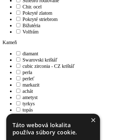
Striebro rodiované
Chir. ocel
Pokryté zlatom
Pokryté striebrom
Bižutéria
Volfrám
Kameň
diamant
Swarovski krištáľ
cubic zirconia - CZ krištáľ
perla
perleť
markazit
achát
ametyst
tyrkys
topás
rubín
×
ónyx
Táto webová lokalita
zafír
používa súbory cookie.
mesačný kameň