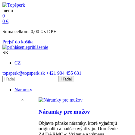
menu
0
0
€
Suma celkom:
0,00
€
s DPH
Prejsť do košíka
prihlásenie
SK
CZ
topsperk@topsperk.sk
+421 904 455 631
Hľadaj
Náramky
Náramky pre mužov
Objavte pánske náramky, ktoré vyjadrujú
originalitu a nadčasový dizajn. Doručenie
ZADARMO✓ Vrátenie a výmena