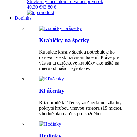
Strieborný medailón - otvárací prívesok
40,30 €
43,80 €
Doplnky
Krabičky na šperky
Kupujete krásny šperk a potrebujete ho
darovať v exkluzívnom balení? Práve pre
vás sú tu darčekové krabičky ako ušité na
mieru od našich výrobcov.
Kľúčenky
Rôznorodé kľúčenky zo špeciálnej zliatiny
pokryté hrubou vrstvou striebra (15 micro),
vhodné ako darček pre každého.
Hodinky