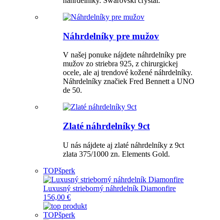
náhrdelníky. Swarovski crystal.
Náhrdelníky pre mužov
V našej ponuke nájdete náhrdelníky pre
mužov zo striebra 925, z chirurgickej
ocele, ale aj trendové kožené náhrdelníky.
Náhrdelníky značiek Fred Bennett a UNO
de 50.
Zlaté náhrdelníky 9ct
U nás nájdete aj zlaté náhrdelníky z 9ct
zlata 375/1000 zn. Elements Gold.
TOP
šperk
Luxusný strieborný náhrdelník Diamonfire
156,00 €
TOP
šperk