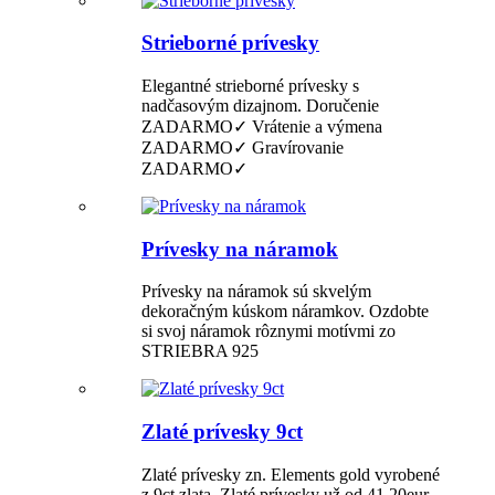
Strieborné prívesky
Elegantné strieborné prívesky s
nadčasovým dizajnom. Doručenie
ZADARMO✓ Vrátenie a výmena
ZADARMO✓ Gravírovanie
ZADARMO✓
Prívesky na náramok
Prívesky na náramok sú skvelým
dekoračným kúskom náramkov. Ozdobte
si svoj náramok rôznymi motívmi zo
STRIEBRA 925
Zlaté prívesky 9ct
Zlaté prívesky zn. Elements gold vyrobené
z 9ct zlata. Zlaté prívesky už od 41,20eur.