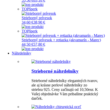
55,50 €
63,10 €
TOP
šperk
Strieborný prívesok
34,60 €
38,90 €
TOP
šperk
Strieborný prívesok + retiazka (akvamarín - Marec)
44,50 €
57,80 €
Náhrdelníky
Strieborné náhrdelníky
Strieborné náhrdelníky elegantných tvarov,
ale aj krásne perlové náhrdelníky zo
striebra 925. Ceny začínajú od 10,50eur. K
Vašej objednávke Vám pribalíme praktický
darček.