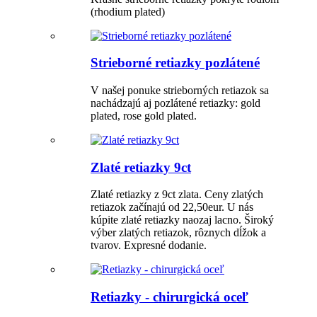
(rhodium plated)
Strieborné retiazky pozlátené
V našej ponuke strieborných retiazok sa
nachádzajú aj pozlátené retiazky: gold
plated, rose gold plated.
Zlaté retiazky 9ct
Zlaté retiazky z 9ct zlata. Ceny zlatých
retiazok začínajú od 22,50eur. U nás
kúpite zlaté retiazky naozaj lacno. Široký
výber zlatých retiazok, rôznych dĺžok a
tvarov. Expresné dodanie.
Retiazky - chirurgická oceľ