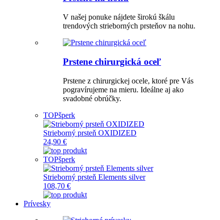
V našej ponuke nájdete širokú škálu
trendových strieborných prsteňov na nohu.
Prstene chirurgická oceľ
Prstene z chirurgickej ocele, ktoré pre Vás
pogravírujeme na mieru. Ideálne aj ako
svadobné obrúčky.
TOP
šperk
Strieborný prsteň OXIDIZED
24,90 €
TOP
šperk
Strieborný prsteň Elements silver
108,70 €
Prívesky