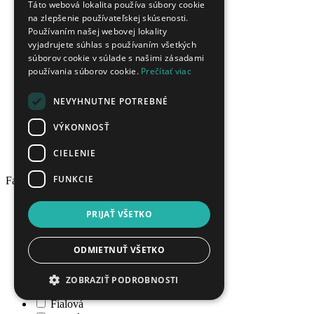
sklo
Táto webová lokalita používa súbory cookie
citrín
na zlepšenie používateľskej skúsenosti.
kremeň
Používaním našej webovej lokality
vyjadrujete súhlas s používaním všetkých
granát
súborov cookie v súlade s našimi zásadami
hematit
používania súborov cookie.
Prečítať viac
iolit
mačacie oko
tigrie oko
NEVYHNUTNE POTREBNÉ
turmalín
VÝKONNOSŤ
tanzanit
aquamarín
CIELENIE
peidot
FUNKCIE
Farba
Číra
PRIJAŤ VŠETKO
Biela
Žltá
Oranžová
ODMIETNUŤ VŠETKO
Červená
Ružová
ZOBRAZIŤ PODROBNOSTI
Cyklámenová
Fialová