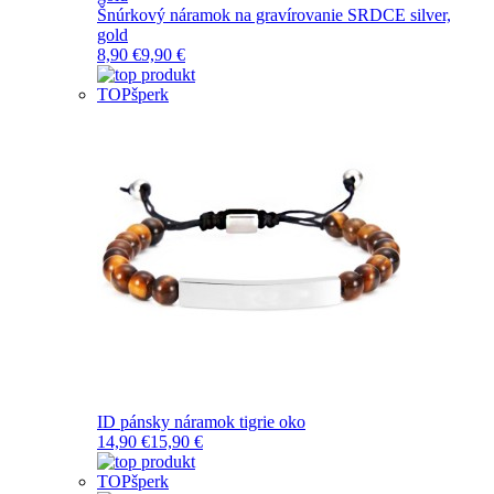
Šnúrkový náramok na gravírovanie SRDCE silver,
gold
8,90 €
9,90 €
TOP
šperk
ID pánsky náramok tigrie oko
14,90 €
15,90 €
TOP
šperk