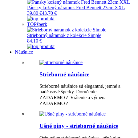
Pánsky kožený náramok Fred Bennett 23cm XXL
39,80 €
43,70 €
TOP
šperk
Strieborný náramok z kolekcie Simple
84,10 €
Náušnice
Strieborné náušnice
Strieborné náušnice sú elegantné, jemné a
nadčasové šperky. Doručenie
ZADARMO✓ Vrátenie a výmena
ZADARMO✓
Ušné piny - strieborné náušnice
Originálne strieborné náušnice - ušné piny.