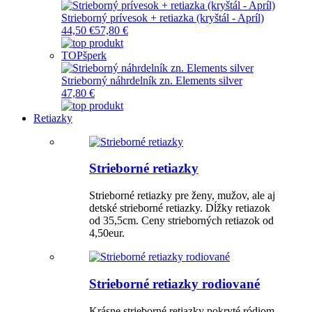
Strieborný prívesok + retiazka (kryštál - Apríl)
44,50 €
57,80 €
TOP
šperk
Strieborný náhrdelník zn. Elements silver
47,80 €
Retiazky
Strieborné retiazky
Strieborné retiazky pre ženy, mužov, ale aj
detské strieborné retiazky. Dĺžky retiazok
od 35,5cm. Ceny strieborných retiazok od
4,50eur.
Strieborné retiazky rodiované
Krásne strieborné retiazky pokryté ródiom