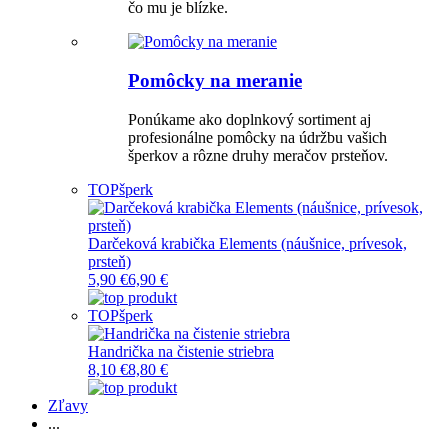
čo mu je blízke.
Pomôcky na meranie
Ponúkame ako doplnkový sortiment aj
profesionálne pomôcky na údržbu vašich
šperkov a rôzne druhy meračov prsteňov.
TOP
šperk
Darčeková krabička Elements (náušnice, prívesok,
prsteň)
5,90 €
6,90 €
TOP
šperk
Handrička na čistenie striebra
8,10 €
8,80 €
Zľavy
...