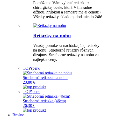
Pomôžeme Vám vybrať retiazku z
chirurgickej ocele, ktorá Vám sadne
dĺžkou, hrúbkou a samozrejme aj cenou:)
Všetky retiazky skladom, dodanie do 24h!
Retiazky na nohu
Vnašej ponuke sa nachádzajú aj retiazky
na nohu. Strieborné retiazky rôznych
dizajnov. Strieborné retiazky na nohu za
najlepšie ceny.
TOP
šperk
Strieborná retiazka na nohu
23,80 €
TOP
šperk
Strieborná retiazka (46cm)
26,30 €
Brošne