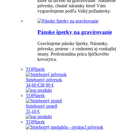
ktoré sú určené na gravírovanie. Nádherné
prívesky, chutné náramky ktoré Vám
vygravírujeme podľa Vašej požiadavky.
Pánske šperky na gravírovanie
Gravírujeme pánske šperky. Náramky,
prívesky, prstene - z vnútornej aj vonkajšej
strany. Profesionálna práca špičkového
kovorytca.
TOP
šperk
Strieborný prívesok
34,60 €
38,90 €
TOP
šperk
Strieborný prsteň
35,10 €
TOP
šperk