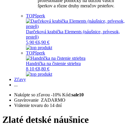
profesionálne pomôcky na údržbu vašich
šperkov a rôzne druhy meračov prsteňov.
TOP
šperk
Darčeková krabička Elements (náušnice, prívesok,
prsteň)
5,90 €
6,90 €
TOP
šperk
Handrička na čistenie striebra
8,10 €
8,80 €
Zľavy
...
Nakúpte so zľavou -10%
Kód:
sale10
Gravírovanie ZADARMO
Vrátenie tovaru do 14 dní
Zlaté detské náušnice