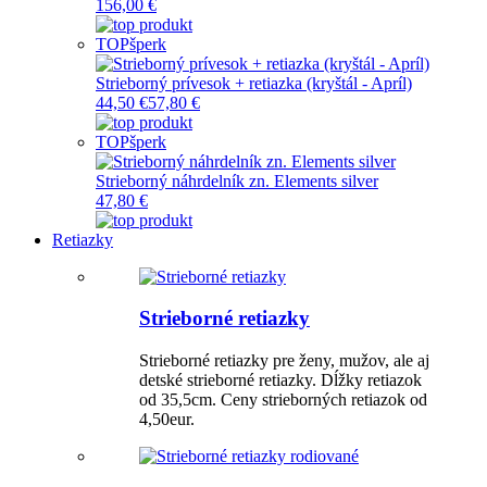
156,00 €
TOP
šperk
Strieborný prívesok + retiazka (kryštál - Apríl)
44,50 €
57,80 €
TOP
šperk
Strieborný náhrdelník zn. Elements silver
47,80 €
Retiazky
Strieborné retiazky
Strieborné retiazky pre ženy, mužov, ale aj
detské strieborné retiazky. Dĺžky retiazok
od 35,5cm. Ceny strieborných retiazok od
4,50eur.