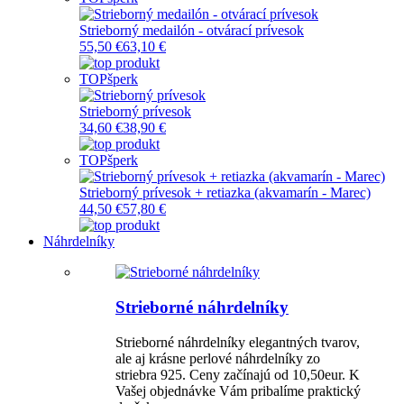
Strieborný medailón - otvárací prívesok
55,50 €
63,10 €
TOP
šperk
Strieborný prívesok
34,60 €
38,90 €
TOP
šperk
Strieborný prívesok + retiazka (akvamarín - Marec)
44,50 €
57,80 €
Náhrdelníky
Strieborné náhrdelníky
Strieborné náhrdelníky elegantných tvarov,
ale aj krásne perlové náhrdelníky zo
striebra 925. Ceny začínajú od 10,50eur. K
Vašej objednávke Vám pribalíme praktický