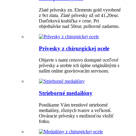
Zlaté prívesky zn. Elements gold vyrobené
z 9ct zlata. Zlaté prívesky už od 41,20eur.
Darčeková krabička v cene. Pri
objednávke nad 50eur, poštovné zadarmo.
Prívesky z chirurgickej ocele
Objavte s nami cenovo dostupné oceľové
prívesky a urobte ich úplne originálnými s
naším online gravírovacím servisom.
Strieborné medailóny
Ponúkame Vám trendové strieborné
medialóny, rôznych tvarov a veľkostí.
Otváracie prívesky s možnosťou vložiť
fotku.