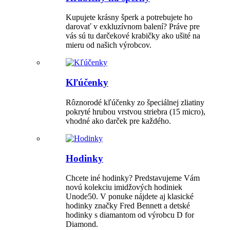
Kupujete krásny šperk a potrebujete ho
darovať v exkluzívnom balení? Práve pre
vás sú tu darčekové krabičky ako ušité na
mieru od našich výrobcov.
Kľúčenky
Rôznorodé kľúčenky zo špeciálnej zliatiny
pokryté hrubou vrstvou striebra (15 micro),
vhodné ako darček pre každého.
Hodinky
Chcete iné hodinky? Predstavujeme Vám
novú kolekciu imidžových hodiniek
Unode50. V ponuke nájdete aj klasické
hodinky značky Fred Bennett a detské
hodinky s diamantom od výrobcu D for
Diamond.