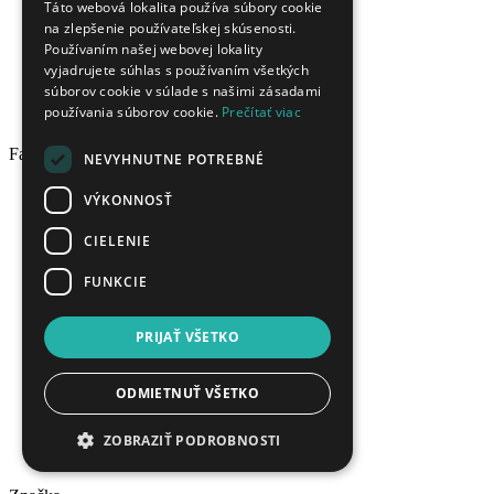
mačacie oko
Táto webová lokalita používa súbory cookie
na zlepšenie používateľskej skúsenosti.
tigrie oko
Používaním našej webovej lokality
turmalín
vyjadrujete súhlas s používaním všetkých
tanzanit
súborov cookie v súlade s našimi zásadami
aquamarín
používania súborov cookie.
Prečítať viac
peidot
Farba
NEVYHNUTNE POTREBNÉ
Číra
VÝKONNOSŤ
Biela
Žltá
CIELENIE
Oranžová
FUNKCIE
Červená
Ružová
Cyklámenová
PRIJAŤ VŠETKO
Fialová
Modrá
Tyrkysová
ODMIETNUŤ VŠETKO
Zelená
Hnedá
ZOBRAZIŤ PODROBNOSTI
Čierna