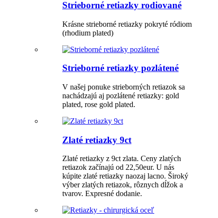
Strieborné retiazky rodiované
Krásne strieborné retiazky pokryté ródiom
(rhodium plated)
Strieborné retiazky pozlátené
V našej ponuke strieborných retiazok sa
nachádzajú aj pozlátené retiazky: gold
plated, rose gold plated.
Zlaté retiazky 9ct
Zlaté retiazky z 9ct zlata. Ceny zlatých
retiazok začínajú od 22,50eur. U nás
kúpite zlaté retiazky naozaj lacno. Široký
výber zlatých retiazok, rôznych dĺžok a
tvarov. Expresné dodanie.