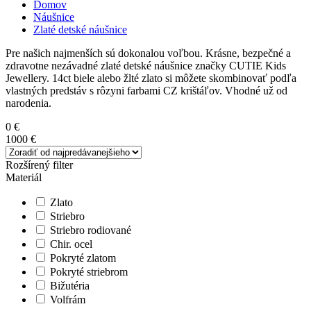
Domov
Náušnice
Zlaté detské náušnice
Pre našich najmenších sú dokonalou voľbou. Krásne, bezpečné a
zdravotne nezávadné zlaté detské náušnice značky CUTIE Kids
Jewellery. 14ct biele alebo žlté zlato si môžete skombinovať podľa
vlastných predstáv s rôzyni farbami CZ krištáľov. Vhodné už od
narodenia.
0 €
1000 €
Rozšírený filter
Materiál
Zlato
Striebro
Striebro rodiované
Chir. ocel
Pokryté zlatom
Pokryté striebrom
Bižutéria
Volfrám