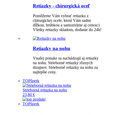
Retiazky - chirurgická oceľ
Pomôžeme Vám vybrať retiazku z
chirurgickej ocele, ktorá Vám sadne
dĺžkou, hrúbkou a samozrejme aj cenou:)
Všetky retiazky skladom, dodanie do 24h!
Retiazky na nohu
Vnašej ponuke sa nachádzajú aj retiazky
na nohu. Strieborné retiazky rôznych
dizajnov. Strieborné retiazky na nohu za
najlepšie ceny.
TOP
šperk
Strieborná retiazka na nohu
23,80 €
TOP
šperk