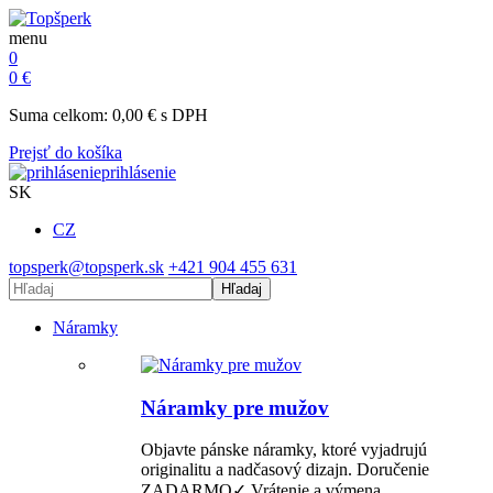
menu
0
0
€
Suma celkom:
0,00
€
s DPH
Prejsť do košíka
prihlásenie
SK
CZ
topsperk@topsperk.sk
+421 904 455 631
Hľadaj
Náramky
Náramky pre mužov
Objavte pánske náramky, ktoré vyjadrujú
originalitu a nadčasový dizajn. Doručenie
ZADARMO✓ Vrátenie a výmena