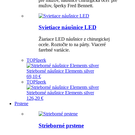
pre mužov, náušnice chirurgická oceľ pre
mužov, šperky Fred Bennett.
Svietiace náušnice LED
Žiariace LED náušnice z chirurgickej
ocele. Roztočte to na párty. Viaceré
farebné variácie.
TOP
šperk
Strieborné náušnice Elements silver
69,10 €
TOP
šperk
Strieborné náušnice Elements silver
126,20 €
Prstene
Strieborné prstene