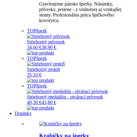
Gravírujeme pánske šperky. Náramky,
prívesky, prstene - z vnútornej aj vonkajšej
strany. Profesionálna práca špičkového
kovorytca.
TOP
šperk
Strieborný prívesok
34,60 €
38,90 €
TOP
šperk
Strieborný prsteň
35,10 €
TOP
šperk
Strieborný medailón - otvárací prívesok
40,30 €
43,80 €
Doplnky
Krabičky na šperky