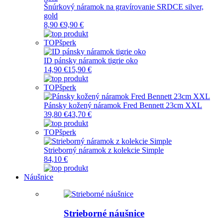
Šnúrkový náramok na gravírovanie SRDCE silver,
gold
8,90 €
9,90 €
TOP
šperk
ID pánsky náramok tigrie oko
14,90 €
15,90 €
TOP
šperk
Pánsky kožený náramok Fred Bennett 23cm XXL
39,80 €
43,70 €
TOP
šperk
Strieborný náramok z kolekcie Simple
84,10 €
Náušnice
Strieborné náušnice