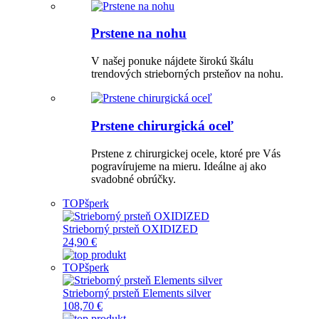
Prstene na nohu
V našej ponuke nájdete širokú škálu
trendových strieborných prsteňov na nohu.
Prstene chirurgická oceľ
Prstene z chirurgickej ocele, ktoré pre Vás
pogravírujeme na mieru. Ideálne aj ako
svadobné obrúčky.
TOP
šperk
Strieborný prsteň OXIDIZED
24,90 €
TOP
šperk
Strieborný prsteň Elements silver
108,70 €