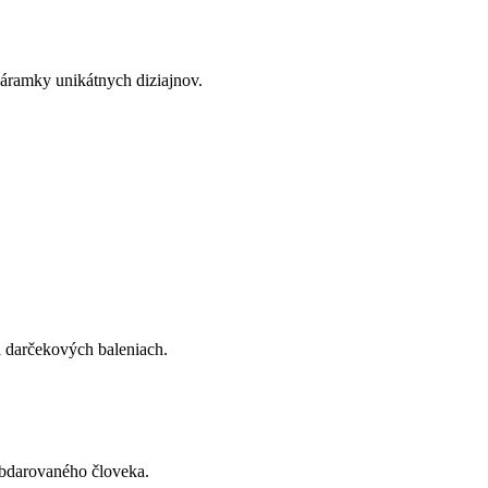
náramky unikátnych diziajnov.
h darčekových baleniach.
obdarovaného človeka.