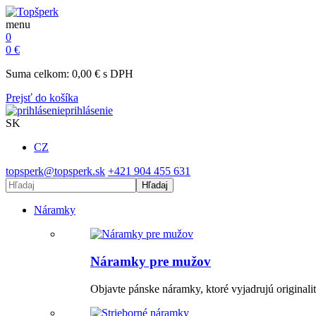
menu
0
0
€
Suma celkom:
0,00
€
s DPH
Prejsť do košíka
prihlásenie
SK
CZ
topsperk@topsperk.sk
+421 904 455 631
Hľadaj
Náramky
Náramky pre mužov
Objavte pánske náramky, ktoré vyjadrujú or