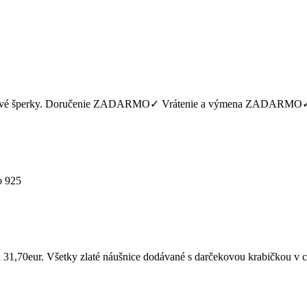
adčasové šperky. Doručenie ZADARMO✓ Vrátenie a výmena ZADARMO
o 925
od 31,70eur. Všetky zlaté náušnice dodávané s darčekovou krabičkou v