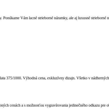
. Ponúkame Vám lacné strieborné náramky, ale aj luxusné strieborné 
zlata 375/1000. Výhodná cena, exkluzívny dizajn. Všetko v nádhernýc
upných cenách a s možnosťou vygravírovania jedinečného odkazu pre 