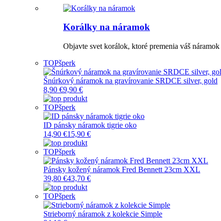
Korálky na náramok
Objavte svet korálok, ktoré premenia váš náramo
TOP
šperk
Šnúrkový náramok na gravírovanie SRDCE silver, gold
8,90 €
9,90 €
TOP
šperk
ID pánsky náramok tigrie oko
14,90 €
15,90 €
TOP
šperk
Pánsky kožený náramok Fred Bennett 23cm XXL
39,80 €
43,70 €
TOP
šperk
Strieborný náramok z kolekcie Simple