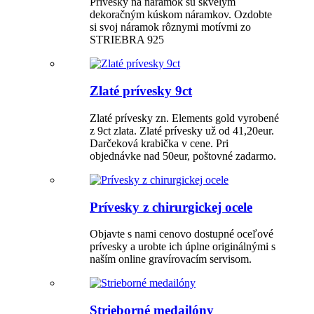
Prívesky na náramok sú skvelým
dekoračným kúskom náramkov. Ozdobte
si svoj náramok rôznymi motívmi zo
STRIEBRA 925
Zlaté prívesky 9ct
Zlaté prívesky zn. Elements gold vyrobené
z 9ct zlata. Zlaté prívesky už od 41,20eur.
Darčeková krabička v cene. Pri
objednávke nad 50eur, poštovné zadarmo.
Prívesky z chirurgickej ocele
Objavte s nami cenovo dostupné oceľové
prívesky a urobte ich úplne originálnými s
naším online gravírovacím servisom.
Strieborné medailóny