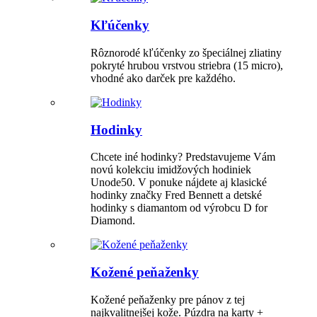
Kľúčenky
Rôznorodé kľúčenky zo špeciálnej zliatiny
pokryté hrubou vrstvou striebra (15 micro),
vhodné ako darček pre každého.
Hodinky
Chcete iné hodinky? Predstavujeme Vám
novú kolekciu imidžových hodiniek
Unode50. V ponuke nájdete aj klasické
hodinky značky Fred Bennett a detské
hodinky s diamantom od výrobcu D for
Diamond.
Kožené peňaženky
Kožené peňaženky pre pánov z tej
najkvalitnejšej kože. Púzdra na karty +