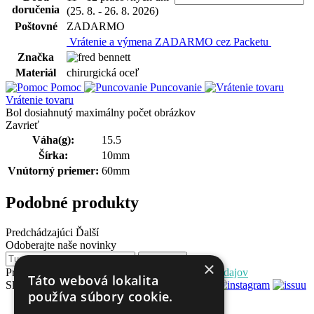
doručenia
(25. 8. - 26. 8. 2026)
Poštovné
ZADARMO
Vrátenie a výmena ZADARMO cez Packetu
Značka
Materiál
chirurgická oceľ
Pomoc
Puncovanie
Vrátenie tovaru
Bol dosiahnutý maximálny počet obrázkov
Zavrieť
Váha(g):
15.5
Šírka:
10mm
Vnútorný priemer:
60mm
Podobné produkty
Predchádzajúci
Ďalší
Odoberajte naše novinky
Odoberať
×
Prihlásením súhlasíte so
spracovaním osobných údajov
Táto webová lokalita
Sledujte nás
používa súbory cookie.
topsperk.sk