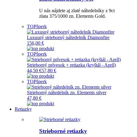
U nás nájdete aj zlaté náhrdelníky z 9ct
zlata 375/1000 zn. Elements Gold.
TOP
šperk
Luxusný strieborný náhrdelník Diamonfire
156,00 €
TOP
šperk
Strieborný prívesok + retiazka (kryštál - Apríl)
44,50 €
57,80 €
TOP
šperk
Strieborný náhrdelník zn. Elements silver
47,80 €
Retiazky
Strieborné retiazky