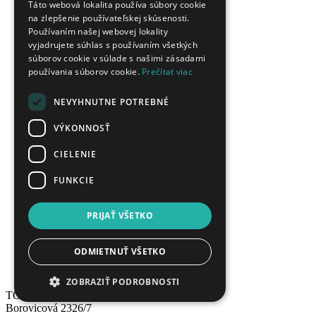
Táto webová lokalita používa súbory cookie
O nás
na zlepšenie používateľskej skúsenosti.
Kontakt
Používaním našej webovej lokality
Obchodné podmienky
vyjadrujete súhlas s používaním všetkých
Ochrana osobných údajov
súborov cookie v súlade s našimi zásadami
Blog
používania súborov cookie.
Prečítať viac
Veľkoobchod
O šperkoch
NEVYHNUTNE POTREBNÉ
Značky
Poštovné
VÝKONNOSŤ
Vernostný program
Gravírovanie šperkov
CIELENIE
Ako urobiť odtlačok prsta?
FUNKCIE
Pánske náramky
Sprievodca kovmi
Sprievodca kameňmi
PRIJAŤ VŠETKO
Veľkosť prsteňa?
Dĺžka retiazky?
Veľkosť pánskych náramkov
ODMIETNUŤ VŠETKO
PDF katalógy
Plán obnovy a odolnosti
ZOBRAZIŤ PODROBNOSTI
TOP SHOP s.r.o.
Borovicová 2326/7