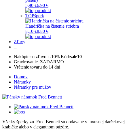
prsteň)
5,90 €
6,90 €
TOP
šperk
Handrička na čistenie striebra
8,10 €
8,80 €
Zľavy
...
Nakúpte so zľavou -10%
Kód:
sale10
Gravírovanie ZADARMO
Vrátenie tovaru do 14 dní
Domov
Náramky
Náramky pre mužov
Všetky šperky zn. Fred Bennett sú dodávané v luxusnej darčekovej
krabičke alebo v elegantnom púzdre.