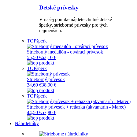
Detské prívesky
V našej ponuke nájdete chutné detské
šperky, strieborné prívesky pre tých
najmenších.
TOP
šperk
Strieborný medailón - otvárací prívesok
55,50 €
63,10 €
TOP
šperk
Strieborný prívesok
34,60 €
38,90 €
TOP
šperk
Strieborný prívesok + retiazka (akvamarín - Marec)
44,50 €
57,80 €
Náhrdelníky