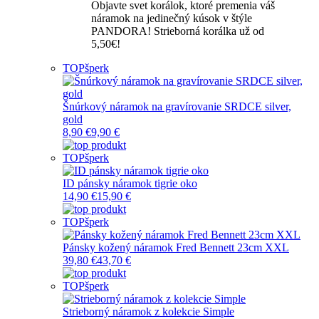
Objavte svet korálok, ktoré premenia váš
náramok na jedinečný kúsok v štýle
PANDORA! Strieborná korálka už od
5,50€!
TOP
šperk
Šnúrkový náramok na gravírovanie SRDCE silver,
gold
8,90 €
9,90 €
TOP
šperk
ID pánsky náramok tigrie oko
14,90 €
15,90 €
TOP
šperk
Pánsky kožený náramok Fred Bennett 23cm XXL
39,80 €
43,70 €
TOP
šperk
Strieborný náramok z kolekcie Simple