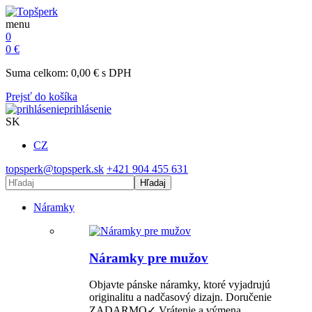
menu
0
0
€
Suma celkom:
0,00
€
s DPH
Prejsť do košíka
prihlásenie
SK
CZ
topsperk@topsperk.sk
+421 904 455 631
Hľadaj
Náramky
Náramky pre mužov
Objavte pánske náramky, ktoré vyjadrujú
originalitu a nadčasový dizajn. Doručenie
ZADARMO✓ Vrátenie a výmena