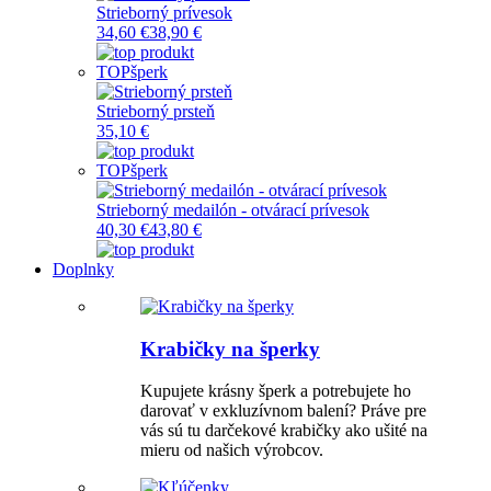
Strieborný prívesok
34,60 €
38,90 €
TOP
šperk
Strieborný prsteň
35,10 €
TOP
šperk
Strieborný medailón - otvárací prívesok
40,30 €
43,80 €
Doplnky
Krabičky na šperky
Kupujete krásny šperk a potrebujete ho
darovať v exkluzívnom balení? Práve pre
vás sú tu darčekové krabičky ako ušité na
mieru od našich výrobcov.