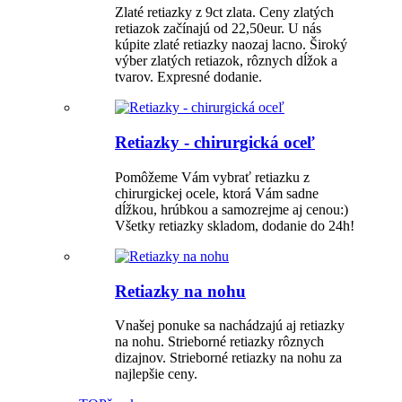
Zlaté retiazky z 9ct zlata. Ceny zlatých
retiazok začínajú od 22,50eur. U nás
kúpite zlaté retiazky naozaj lacno. Široký
výber zlatých retiazok, rôznych dĺžok a
tvarov. Expresné dodanie.
Retiazky - chirurgická oceľ
Pomôžeme Vám vybrať retiazku z
chirurgickej ocele, ktorá Vám sadne
dĺžkou, hrúbkou a samozrejme aj cenou:)
Všetky retiazky skladom, dodanie do 24h!
Retiazky na nohu
Vnašej ponuke sa nachádzajú aj retiazky
na nohu. Strieborné retiazky rôznych
dizajnov. Strieborné retiazky na nohu za
najlepšie ceny.