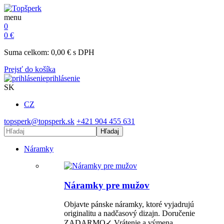
menu
0
0
€
Suma celkom:
0,00
€
s DPH
Prejsť do košíka
prihlásenie
SK
CZ
topsperk@topsperk.sk
+421 904 455 631
Hľadaj
Náramky
Náramky pre mužov
Objavte pánske náramky, ktoré vyjadrujú
originalitu a nadčasový dizajn. Doručenie
ZADARMO✓ Vrátenie a výmena