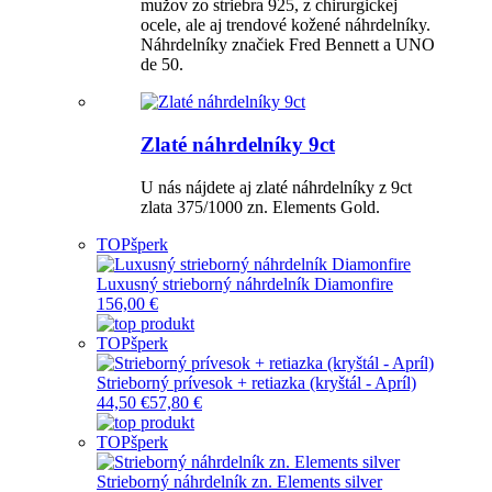
mužov zo striebra 925, z chirurgickej
ocele, ale aj trendové kožené náhrdelníky.
Náhrdelníky značiek Fred Bennett a UNO
de 50.
Zlaté náhrdelníky 9ct
U nás nájdete aj zlaté náhrdelníky z 9ct
zlata 375/1000 zn. Elements Gold.
TOP
šperk
Luxusný strieborný náhrdelník Diamonfire
156,00 €
TOP
šperk
Strieborný prívesok + retiazka (kryštál - Apríl)
44,50 €
57,80 €
TOP
šperk
Strieborný náhrdelník zn. Elements silver