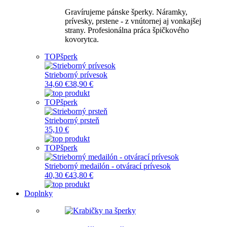
Gravírujeme pánske šperky. Náramky,
prívesky, prstene - z vnútornej aj vonkajšej
strany. Profesionálna práca špičkového
kovorytca.
TOP
šperk
Strieborný prívesok
34,60 €
38,90 €
TOP
šperk
Strieborný prsteň
35,10 €
TOP
šperk
Strieborný medailón - otvárací prívesok
40,30 €
43,80 €
Doplnky