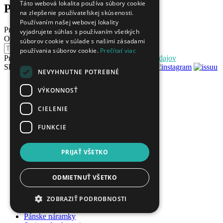
Táto webová lokalita používa súbory cookie
Podobné produkty
na zlepšenie používateľskej skúsenosti.
Používaním našej webovej lokality
Predchádzajúci
Ďalší
vyjadrujete súhlas s používaním všetkých
Odoberajte naše novinky
súborov cookie v súlade s našimi zásadami
Odoberať
používania súborov cookie.
Prečítať viac
Prihlásením súhlasíte so
spracovaním osobných údajov
Sledujte nás
NEVYHNUTNE POTREBNÉ
topsperk.sk
VÝKONNOSŤ
O nás
Kontakt
CIELENIE
Obchodné podmienky
Ochrana osobných údajov
FUNKCIE
Blog
Veľkoobchod
PRIJAŤ VŠETKO
O šperkoch
Značky
Poštovné
ODMIETNUŤ VŠETKO
Vernostný program
Gravírovanie šperkov
ZOBRAZIŤ PODROBNOSTI
Ako urobiť odtlačok prsta?
Pánske náramky