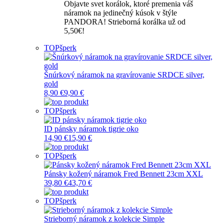
Objavte svet korálok, ktoré premenia váš
náramok na jedinečný kúsok v štýle
PANDORA! Strieborná korálka už od
5,50€!
TOP
šperk
Šnúrkový náramok na gravírovanie SRDCE silver,
gold
8,90 €
9,90 €
TOP
šperk
ID pánsky náramok tigrie oko
14,90 €
15,90 €
TOP
šperk
Pánsky kožený náramok Fred Bennett 23cm XXL
39,80 €
43,70 €
TOP
šperk
Strieborný náramok z kolekcie Simple