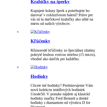
Krabičky na šperky
Kupujete krásny šperk a potrebujete ho
darovať v exkluzívnom balení? Práve pre
vás sú tu darčekové krabičky ako ušité na
mieru od našich výrobcov.
Kľúčenky
Rôznorodé kľúčenky zo špeciálnej zliatiny
pokryté hrubou vrstvou striebra (15 micro),
vhodné ako darček pre každého.
Hodinky
Chcete iné hodinky? Predstavujeme Vám
novú kolekciu imidžových hodiniek
Unode50. V ponuke nájdete aj klasické
hodinky značky Fred Bennett a detské
hodinky s diamantom od výrobcu D for
Diamond.