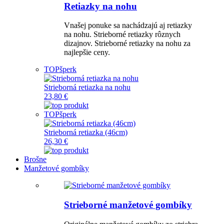
Retiazky na nohu
Vnašej ponuke sa nachádzajú aj retiazky
na nohu. Strieborné retiazky rôznych
dizajnov. Strieborné retiazky na nohu za
najlepšie ceny.
TOP
šperk
Strieborná retiazka na nohu
23,80 €
TOP
šperk
Strieborná retiazka (46cm)
26,30 €
Brošne
Manžetové gombíky
Strieborné manžetové gombíky