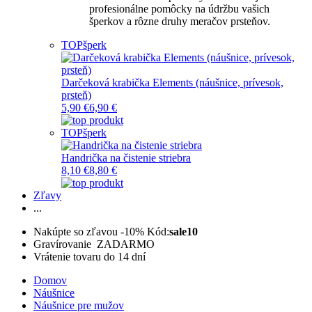
profesionálne pomôcky na údržbu vašich
šperkov a rôzne druhy meračov prsteňov.
TOP
šperk
Darčeková krabička Elements (náušnice, prívesok,
prsteň)
5,90 €
6,90 €
TOP
šperk
Handrička na čistenie striebra
8,10 €
8,80 €
Zľavy
...
Nakúpte so zľavou -10%
Kód:
sale10
Gravírovanie ZADARMO
Vrátenie tovaru do 14 dní
Domov
Náušnice
Náušnice pre mužov