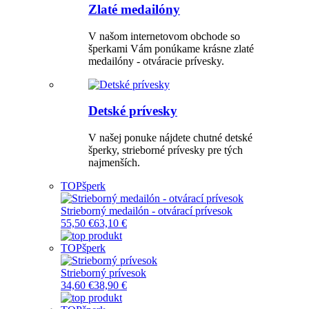
Zlaté medailóny
V našom internetovom obchode so
šperkami Vám ponúkame krásne zlaté
medailóny - otváracie prívesky.
Detské prívesky
V našej ponuke nájdete chutné detské
šperky, strieborné prívesky pre tých
najmenších.
TOP
šperk
Strieborný medailón - otvárací prívesok
55,50 €
63,10 €
TOP
šperk
Strieborný prívesok
34,60 €
38,90 €