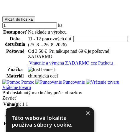
Vložiť do košíka
ks
Dostupnosť
Na sklade u výrobcu
Doba
11 - 12 pracovných dní
doručenia
(25. 8. - 26. 8. 2026)
Poštovné
Od 3,50 €
Pri nákupe nad 69 € je poštovné
ZADARMO
Vrátenie a výmena ZADARMO cez Packetu
Značka
Materiál
chirurgická oceľ
Pomoc
Puncovanie
Vrátenie tovaru
Bol dosiahnutý maximálny počet obrázkov
Zavrieť
Váha(g):
1.1
Šírka:
8.5mm
×
Táto webová lokalita
Výška:
12mm
používa súbory cookie.
Hrúbka:
1.5mm