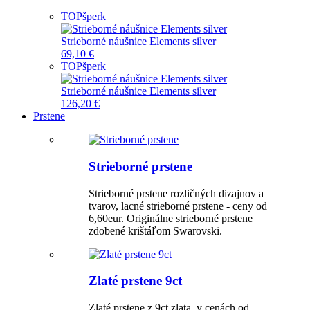
TOP
šperk
Strieborné náušnice Elements silver
69,10 €
TOP
šperk
Strieborné náušnice Elements silver
126,20 €
Prstene
Strieborné prstene
Strieborné prstene rozličných dizajnov a
tvarov, lacné strieborné prstene - ceny od
6,60eur. Originálne strieborné prstene
zdobené krištáľom Swarovski.
Zlaté prstene 9ct
Zlaté prstene z 9ct zlata, v cenách od