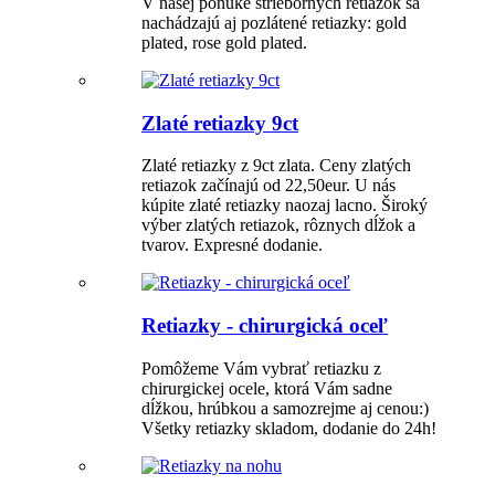
V našej ponuke strieborných retiazok sa
nachádzajú aj pozlátené retiazky: gold
plated, rose gold plated.
Zlaté retiazky 9ct
Zlaté retiazky z 9ct zlata. Ceny zlatých
retiazok začínajú od 22,50eur. U nás
kúpite zlaté retiazky naozaj lacno. Široký
výber zlatých retiazok, rôznych dĺžok a
tvarov. Expresné dodanie.
Retiazky - chirurgická oceľ
Pomôžeme Vám vybrať retiazku z
chirurgickej ocele, ktorá Vám sadne
dĺžkou, hrúbkou a samozrejme aj cenou:)
Všetky retiazky skladom, dodanie do 24h!