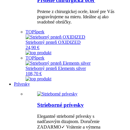
Prstene chirurgická oceľ
Prstene z chirurgickej ocele, ktoré pre Vás
pogravírujeme na mieru. Ideálne aj ako
svadobné obrúčky.
TOP
šperk
Strieborný prsteň OXIDIZED
24,90 €
TOP
šperk
Strieborný prsteň Elements silver
108,70 €
Prívesky
Strieborné prívesky
Elegantné strieborné prívesky s
nadčasovým dizajnom. Doručenie
ZADARMO✓ Vrátenie a výmena