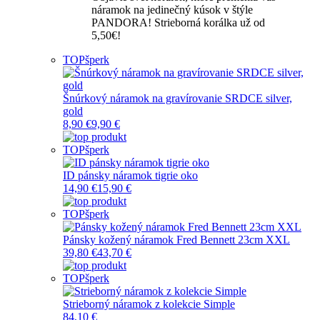
náramok na jedinečný kúsok v štýle
PANDORA! Strieborná korálka už od
5,50€!
TOP
šperk
Šnúrkový náramok na gravírovanie SRDCE silver,
gold
8,90 €
9,90 €
TOP
šperk
ID pánsky náramok tigrie oko
14,90 €
15,90 €
TOP
šperk
Pánsky kožený náramok Fred Bennett 23cm XXL
39,80 €
43,70 €
TOP
šperk
Strieborný náramok z kolekcie Simple
84,10 €