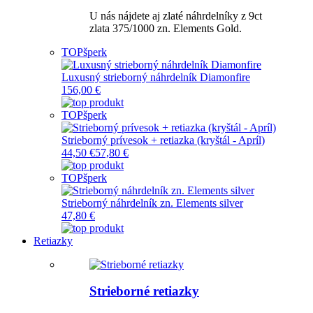
U nás nájdete aj zlaté náhrdelníky z 9ct
zlata 375/1000 zn. Elements Gold.
TOP
šperk
Luxusný strieborný náhrdelník Diamonfire
156,00 €
TOP
šperk
Strieborný prívesok + retiazka (kryštál - Apríl)
44,50 €
57,80 €
TOP
šperk
Strieborný náhrdelník zn. Elements silver
47,80 €
Retiazky
Strieborné retiazky