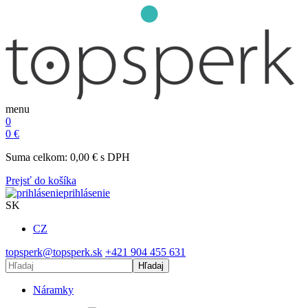
menu
0
0
€
Suma celkom:
0,00
€
s DPH
Prejsť do košíka
prihlásenie
SK
CZ
topsperk@topsperk.sk
+421 904 455 631
Hľadaj
Náramky