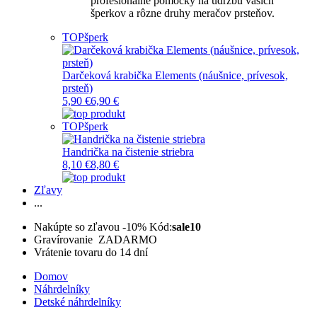
profesionálne pomôcky na údržbu vašich
šperkov a rôzne druhy meračov prsteňov.
TOP
šperk
Darčeková krabička Elements (náušnice, prívesok,
prsteň)
5,90 €
6,90 €
TOP
šperk
Handrička na čistenie striebra
8,10 €
8,80 €
Zľavy
...
Nakúpte so zľavou -10%
Kód:
sale10
Gravírovanie ZADARMO
Vrátenie tovaru do 14 dní
Domov
Náhrdelníky
Detské náhrdelníky