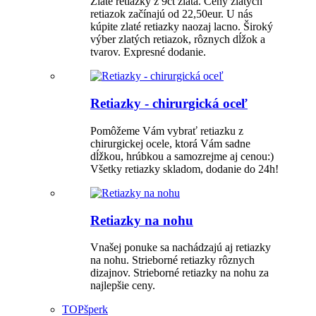
Zlaté retiazky z 9ct zlata. Ceny zlatých
retiazok začínajú od 22,50eur. U nás
kúpite zlaté retiazky naozaj lacno. Široký
výber zlatých retiazok, rôznych dĺžok a
tvarov. Expresné dodanie.
Retiazky - chirurgická oceľ
Pomôžeme Vám vybrať retiazku z
chirurgickej ocele, ktorá Vám sadne
dĺžkou, hrúbkou a samozrejme aj cenou:)
Všetky retiazky skladom, dodanie do 24h!
Retiazky na nohu
Vnašej ponuke sa nachádzajú aj retiazky
na nohu. Strieborné retiazky rôznych
dizajnov. Strieborné retiazky na nohu za
najlepšie ceny.
TOP
šperk