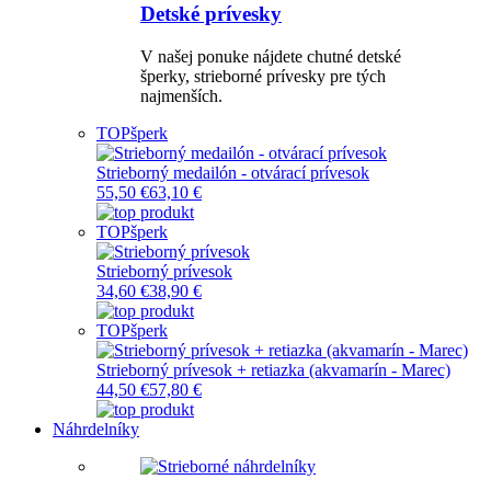
Detské prívesky
V našej ponuke nájdete chutné detské
šperky, strieborné prívesky pre tých
najmenších.
TOP
šperk
Strieborný medailón - otvárací prívesok
55,50 €
63,10 €
TOP
šperk
Strieborný prívesok
34,60 €
38,90 €
TOP
šperk
Strieborný prívesok + retiazka (akvamarín - Marec)
44,50 €
57,80 €
Náhrdelníky