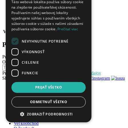
Dĺžka:
35,5cm
Táto webová lokalita používa súbory cookie
Šírka:
11.67mm
na zlepšenie používateľskej skúsenosti.
Používaním našej webovej lokality
Výška:
17.87mm
vyjadrujete súhlas s používaním všetkých
Hrúbka:
2.2mm
súborov cookie v súlade s našimi zásadami
Počet diamantov:
1
používania súborov cookie.
Prečítať viac
Váha v karátoch - celý produkt:
0.005
NEVYHNUTNE POTREBNÉ
Podobné produkty
VÝKONNOSŤ
Predchádzajúci
Ďalší
Odoberajte naše novinky
CIELENIE
Odoberať
FUNKCIE
Prihlásením súhlasíte so
spracovaním osobných údajov
Sledujte nás
PRIJAŤ VŠETKO
topsperk.sk
O nás
Kontakt
ODMIETNUŤ VŠETKO
Obchodné podmienky
Ochrana osobných údajov
Blog
ZOBRAZIŤ PODROBNOSTI
Veľkoobchod