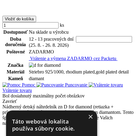
Vložiť do košíka
ks
Dostupnosť
Na sklade u výrobcu
Doba
12 - 13 pracovných dní
doručenia
(25. 8. - 26. 8. 2026)
Poštovné
ZADARMO
Vrátenie a výmena ZADARMO cez Packetu
Značka
Materiál
Striebro 925/1000, rhodium plated,gold plated detail
Kameň
diamant
Pomoc
Puncovanie
Vrátenie tovaru
Bol dosiahnutý maximálny počet obrázkov
Zavrieť
Nádherný detský náhrdelník zn D for diamond (retiazka +
prívesok). Náhrdelník je zdobený jedným pravým diamantom. Tento
×
šperk prichádza v špeciálnej vianočnej ponuke pre Vašich
Táto webová lokalita
najmenších.
používa súbory cookie.
Váha(g):
0.821g