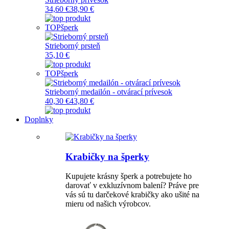
34,60 €
38,90 €
TOP
šperk
Strieborný prsteň
35,10 €
TOP
šperk
Strieborný medailón - otvárací prívesok
40,30 €
43,80 €
Doplnky
Krabičky na šperky
Kupujete krásny šperk a potrebujete ho
darovať v exkluzívnom balení? Práve pre
vás sú tu darčekové krabičky ako ušité na
mieru od našich výrobcov.