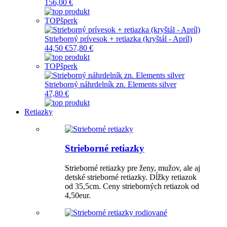
156,00 €
TOP
šperk
Strieborný prívesok + retiazka (kryštál - Apríl)
44,50 €
57,80 €
TOP
šperk
Strieborný náhrdelník zn. Elements silver
47,80 €
Retiazky
Strieborné retiazky
Strieborné retiazky pre ženy, mužov, ale aj
detské strieborné retiazky. Dĺžky retiazok
od 35,5cm. Ceny strieborných retiazok od
4,50eur.