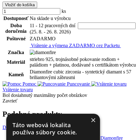
Vložiť do košíka
ks
Dostupnosť
Na sklade u výrobcu
Doba
11 - 12 pracovných dní
doručenia
(25. 8. - 26. 8. 2026)
Poštovné
ZADARMO
Vrátenie a výmena ZADARMO cez Packetu
Značka
striebro 925, trojnásobné pokovanie rodiom +
Materiál
paládiom + platinou, dodávané s certifikátom výrobcu
Diamonfire cubic zirconia - syntetický diamant s 57
Kameň
briliantovými zábrusmi
Pomoc
Puncovanie
Vrátenie tovaru
Bol dosiahnutý maximálny počet obrázkov
Zavrieť
Podobné produkty
×
Táto webová lokalita
Do košíka
používa súbory cookie.