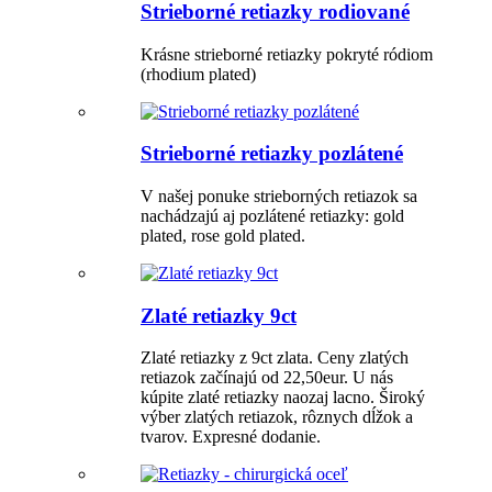
Strieborné retiazky rodiované
Krásne strieborné retiazky pokryté ródiom
(rhodium plated)
Strieborné retiazky pozlátené
V našej ponuke strieborných retiazok sa
nachádzajú aj pozlátené retiazky: gold
plated, rose gold plated.
Zlaté retiazky 9ct
Zlaté retiazky z 9ct zlata. Ceny zlatých
retiazok začínajú od 22,50eur. U nás
kúpite zlaté retiazky naozaj lacno. Široký
výber zlatých retiazok, rôznych dĺžok a
tvarov. Expresné dodanie.