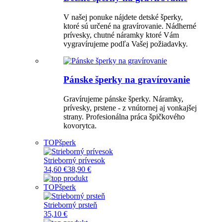
V našej ponuke nájdete detské šperky,
ktoré sú určené na gravírovanie. Nádherné
prívesky, chutné náramky ktoré Vám
vygravírujeme podľa Vašej požiadavky.
Pánske šperky na gravírovanie
Gravírujeme pánske šperky. Náramky,
prívesky, prstene - z vnútornej aj vonkajšej
strany. Profesionálna práca špičkového
kovorytca.
TOP
šperk
Strieborný prívesok
34,60 €
38,90 €
TOP
šperk
Strieborný prsteň
35,10 €