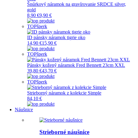
Šnúrkový náramok na gravírovanie SRDCE silver,
gold
8,90 €
9,90 €
TOP
šperk
ID pánsky náramok tigrie oko
14,90 €
15,90 €
TOP
šperk
Pánsky kožený náramok Fred Bennett 23cm XXL
39,80 €
43,70 €
TOP
šperk
Strieborný náramok z kolekcie Simple
84,10 €
Náušnice
Strieborné náušnice