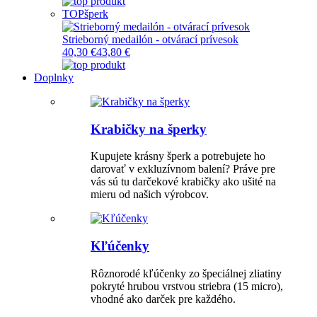
TOP
šperk
Strieborný medailón - otvárací prívesok
40,30 €
43,80 €
Doplnky
Krabičky na šperky
Kupujete krásny šperk a potrebujete ho
darovať v exkluzívnom balení? Práve pre
vás sú tu darčekové krabičky ako ušité na
mieru od našich výrobcov.
Kľúčenky
Rôznorodé kľúčenky zo špeciálnej zliatiny
pokryté hrubou vrstvou striebra (15 micro),
vhodné ako darček pre každého.