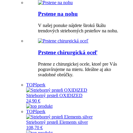
Prstene na nohu
V našej ponuke nájdete širokú škálu
trendových strieborných prsteňov na nohu.
Prstene chirurgická oceľ
Prstene z chirurgickej ocele, ktoré pre Vás
pogravírujeme na mieru. Ideálne aj ako
svadobné obrúčky.
TOP
šperk
Strieborný prsteň OXIDIZED
24,90 €
TOP
šperk
Strieborný prsteň Elements silver
108,70 €