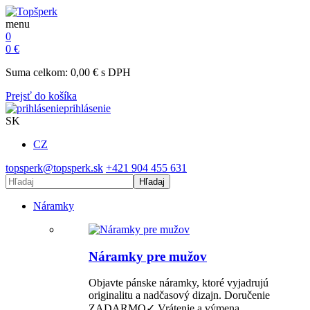
menu
0
0
€
Suma celkom:
0,00
€
s DPH
Prejsť do košíka
prihlásenie
SK
CZ
topsperk@topsperk.sk
+421 904 455 631
Hľadaj
Náramky
Náramky pre mužov
Objavte pánske náramky, ktoré vyjadrujú
originalitu a nadčasový dizajn. Doručenie
ZADARMO✓ Vrátenie a výmena