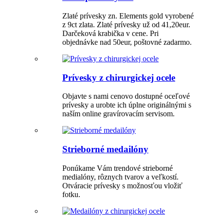
Zlaté prívesky zn. Elements gold vyrobené
z 9ct zlata. Zlaté prívesky už od 41,20eur.
Darčeková krabička v cene. Pri
objednávke nad 50eur, poštovné zadarmo.
Prívesky z chirurgickej ocele
Objavte s nami cenovo dostupné oceľové
prívesky a urobte ich úplne originálnými s
naším online gravírovacím servisom.
Strieborné medailóny
Ponúkame Vám trendové strieborné
medialóny, rôznych tvarov a veľkostí.
Otváracie prívesky s možnosťou vložiť
fotku.