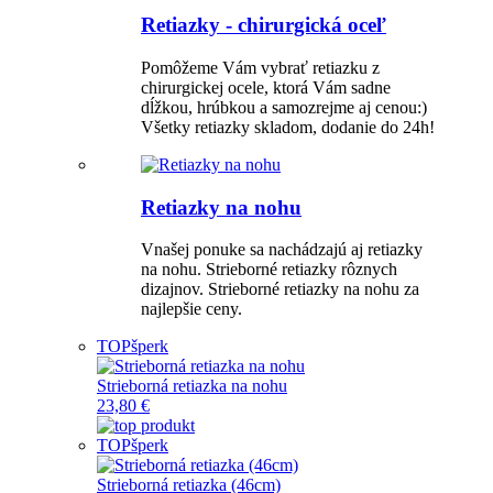
Retiazky - chirurgická oceľ
Pomôžeme Vám vybrať retiazku z
chirurgickej ocele, ktorá Vám sadne
dĺžkou, hrúbkou a samozrejme aj cenou:)
Všetky retiazky skladom, dodanie do 24h!
Retiazky na nohu
Vnašej ponuke sa nachádzajú aj retiazky
na nohu. Strieborné retiazky rôznych
dizajnov. Strieborné retiazky na nohu za
najlepšie ceny.
TOP
šperk
Strieborná retiazka na nohu
23,80 €
TOP
šperk
Strieborná retiazka (46cm)