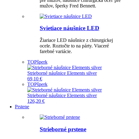
pre mužov, náušnice chirurgická oceľ pre
mužov, šperky Fred Bennett.
Svietiace náušnice LED
Žiariace LED náušnice z chirurgickej
ocele. Roztočte to na párty. Viaceré
farebné variácie.
TOP
šperk
Strieborné náušnice Elements silver
69,10 €
TOP
šperk
Strieborné náušnice Elements silver
126,20 €
Prstene
Strieborné prstene