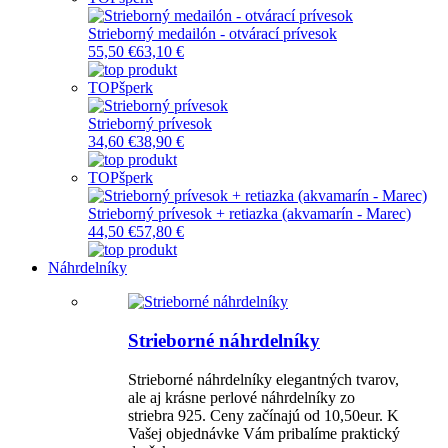
Strieborný medailón - otvárací prívesok
55,50 €
63,10 €
TOP
šperk
Strieborný prívesok
34,60 €
38,90 €
TOP
šperk
Strieborný prívesok + retiazka (akvamarín - Marec)
44,50 €
57,80 €
Náhrdelníky
Strieborné náhrdelníky
Strieborné náhrdelníky elegantných tvarov,
ale aj krásne perlové náhrdelníky zo
striebra 925. Ceny začínajú od 10,50eur. K
Vašej objednávke Vám pribalíme praktický