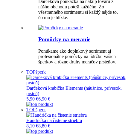
Darčeková poukážka na nákup tovaru z
nášho obchodu poteší každého. Zo
všestranného sortimentu si každý nájde to,
čo mu je blízke.
Pomôcky na meranie
Ponúkame ako doplnkový sortiment aj
profesionálne pomôcky na údržbu vašich
šperkov a rôzne druhy meračov prsteňov.
TOP
šperk
Darčeková krabička Elements (náušnice, prívesok,
prsteň)
5,90 €
6,90 €
TOP
šperk
Handrička na čistenie striebra
8,10 €
8,80 €