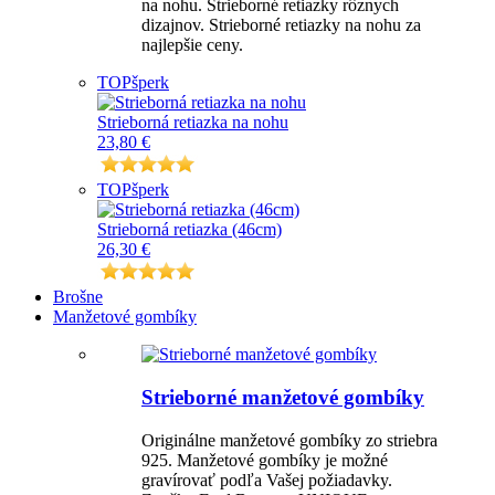
na nohu. Strieborné retiazky rôznych
dizajnov. Strieborné retiazky na nohu za
najlepšie ceny.
TOP
šperk
Strieborná retiazka na nohu
23,80 €
TOP
šperk
Strieborná retiazka (46cm)
26,30 €
Brošne
Manžetové gombíky
Strieborné manžetové gombíky
Originálne manžetové gombíky zo striebra
925. Manžetové gombíky je možné
gravírovať podľa Vašej požiadavky.