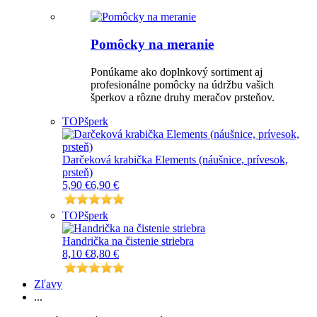
Pomôcky na meranie
Ponúkame ako doplnkový sortiment aj
profesionálne pomôcky na údržbu vašich
šperkov a rôzne druhy meračov prsteňov.
TOP
šperk
Darčeková krabička Elements (náušnice, prívesok,
prsteň)
5,90 €
6,90 €
TOP
šperk
Handrička na čistenie striebra
8,10 €
8,80 €
Zľavy
...