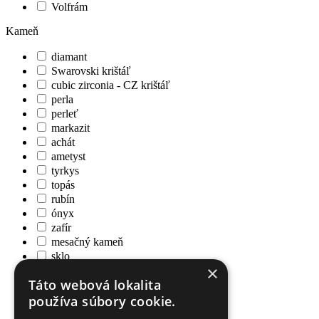
Volfrám
Kameň
diamant
Swarovski krištáľ
cubic zirconia - CZ krištáľ
perla
perleť
markazit
achát
ametyst
tyrkys
topás
rubín
ónyx
zafír
mesačný kameň
sklo
×
citrín
Táto webová lokalita
kremeň
používa súbory cookie.
granát
hematit