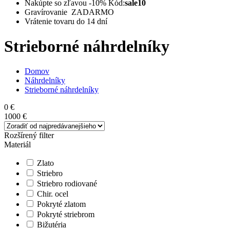
Nakúpte so zľavou -10%
Kód:
sale10
Gravírovanie ZADARMO
Vrátenie tovaru do 14 dní
Strieborné náhrdelníky
Domov
Náhrdelníky
Strieborné náhrdelníky
0 €
1000 €
Rozšírený filter
Materiál
Zlato
Striebro
Striebro rodiované
Chir. ocel
Pokryté zlatom
Pokryté striebrom
Bižutéria