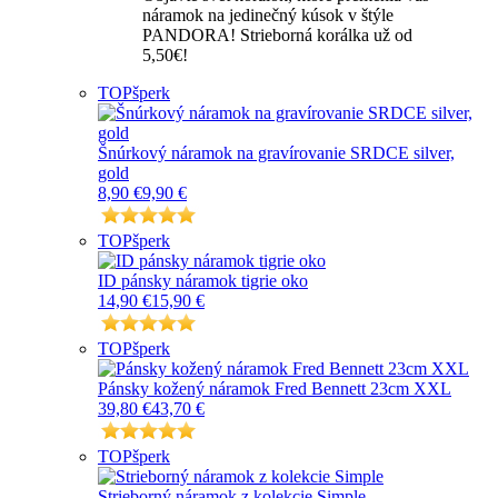
náramok na jedinečný kúsok v štýle
PANDORA! Strieborná korálka už od
5,50€!
TOP
šperk
Šnúrkový náramok na gravírovanie SRDCE silver,
gold
8,90 €
9,90 €
TOP
šperk
ID pánsky náramok tigrie oko
14,90 €
15,90 €
TOP
šperk
Pánsky kožený náramok Fred Bennett 23cm XXL
39,80 €
43,70 €
TOP
šperk
Strieborný náramok z kolekcie Simple