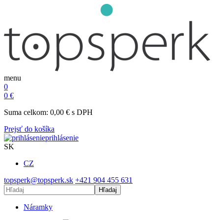
menu
0
0
€
Suma celkom:
0,00
€
s DPH
Prejsť do košíka
prihlásenie
SK
CZ
topsperk@topsperk.sk
+421 904 455 631
Hľadaj
Náramky