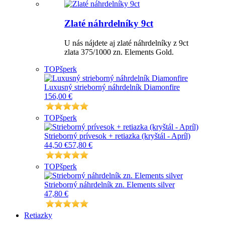
Zlaté náhrdelníky 9ct
U nás nájdete aj zlaté náhrdelníky z 9ct
zlata 375/1000 zn. Elements Gold.
TOP
šperk
Luxusný strieborný náhrdelník Diamonfire
156,00 €
TOP
šperk
Strieborný prívesok + retiazka (kryštál - Apríl)
44,50 €
57,80 €
TOP
šperk
Strieborný náhrdelník zn. Elements silver
47,80 €
Retiazky