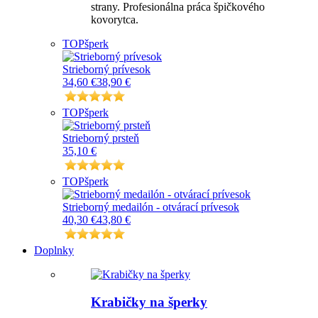
strany. Profesionálna práca špičkového
kovorytca.
TOP
šperk
Strieborný prívesok
34,60 €
38,90 €
TOP
šperk
Strieborný prsteň
35,10 €
TOP
šperk
Strieborný medailón - otvárací prívesok
40,30 €
43,80 €
Doplnky
Krabičky na šperky