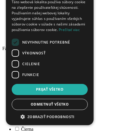
Táto webová lokalita používa súbory cookie
iolit
na zlepšenie používateľskej skúsenosti.
mačacie oko
Používaním našej webovej lokality
tigrie oko
vyjadrujete súhlas s používaním všetkých
turmalín
súborov cookie v súlade s našimi zásadami
tanzanit
používania súborov cookie.
Prečítať viac
aquamarín
peidot
NEVYHNUTNE POTREBNÉ
Farba
VÝKONNOSŤ
Číra
CIELENIE
Biela
Žltá
FUNKCIE
Oranžová
Červená
Ružová
PRIJAŤ VŠETKO
Cyklámenová
Fialová
ODMIETNUŤ VŠETKO
Modrá
Tyrkysová
ZOBRAZIŤ PODROBNOSTI
Zelená
Hnedá
Čierna