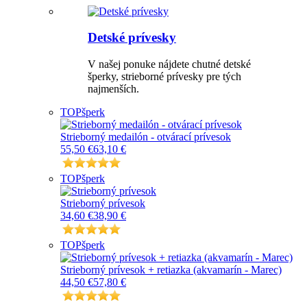
Detské prívesky
V našej ponuke nájdete chutné detské
šperky, strieborné prívesky pre tých
najmenších.
TOP
šperk
Strieborný medailón - otvárací prívesok
55,50 €
63,10 €
TOP
šperk
Strieborný prívesok
34,60 €
38,90 €
TOP
šperk
Strieborný prívesok + retiazka (akvamarín - Marec)
44,50 €
57,80 €