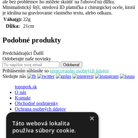
ale bez problémov ho môžete skrátiť na ľubovoľnú dĺžku.
Minimalistický štýl, stredová ID platnička z chirurgickej ocele, ktorá
je ideálna na gravírovanie vlastného textu, alebo odkazu.
Váha(g):
22g
Dĺžka:
21cm
Podobné produkty
Predchádzajúci
Ďalší
Odoberajte naše novinky
Odoberať
Prihlásením súhlasíte so
spracovaním osobných údajov
Sledujte nás
topsperk.sk
O nás
Kontakt
Obchodné podmienky
Ochrana osobných údajov
Blog
×
Táto webová lokalita
Veľkoobchod
používa súbory cookie.
O šperkoch
Značky