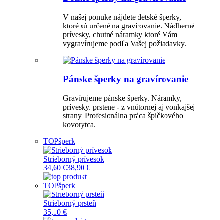
V našej ponuke nájdete detské šperky,
ktoré sú určené na gravírovanie. Nádherné
prívesky, chutné náramky ktoré Vám
vygravírujeme podľa Vašej požiadavky.
Pánske šperky na gravírovanie
Gravírujeme pánske šperky. Náramky,
prívesky, prstene - z vnútornej aj vonkajšej
strany. Profesionálna práca špičkového
kovorytca.
TOP
šperk
Strieborný prívesok
34,60 €
38,90 €
TOP
šperk
Strieborný prsteň
35,10 €