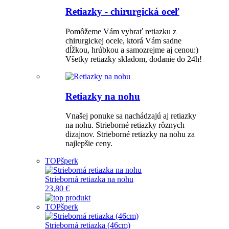
Retiazky - chirurgická oceľ
Pomôžeme Vám vybrať retiazku z
chirurgickej ocele, ktorá Vám sadne
dĺžkou, hrúbkou a samozrejme aj cenou:)
Všetky retiazky skladom, dodanie do 24h!
Retiazky na nohu
Vnašej ponuke sa nachádzajú aj retiazky
na nohu. Strieborné retiazky rôznych
dizajnov. Strieborné retiazky na nohu za
najlepšie ceny.
TOP
šperk
Strieborná retiazka na nohu
23,80 €
TOP
šperk
Strieborná retiazka (46cm)