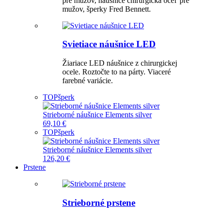
pre mužov, náušnice chirurgická oceľ pre
mužov, šperky Fred Bennett.
Svietiace náušnice LED
Žiariace LED náušnice z chirurgickej
ocele. Roztočte to na párty. Viaceré
farebné variácie.
TOP
šperk
Strieborné náušnice Elements silver
69,10 €
TOP
šperk
Strieborné náušnice Elements silver
126,20 €
Prstene
Strieborné prstene