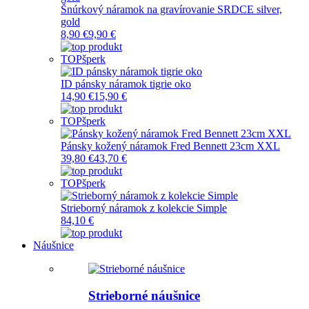
Šnúrkový náramok na gravírovanie SRDCE silver,
gold
8,90 €
9,90 €
TOP
šperk
ID pánsky náramok tigrie oko
14,90 €
15,90 €
TOP
šperk
Pánsky kožený náramok Fred Bennett 23cm XXL
39,80 €
43,70 €
TOP
šperk
Strieborný náramok z kolekcie Simple
84,10 €
Náušnice
Strieborné náušnice