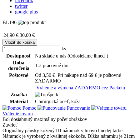
facebook
twitter
google plus
BL196
24,90 €
30,00 €
Vložiť do košíka
ks
Dostupnosť
Na sklade u nás
(Odosielame ihneď.)
Doba
1-2 pracovné dni
doručenia
Poštovné
Od 3,50 €
Pri nákupe nad 69 € je poštovné
ZADARMO
Vrátenie a výmena ZADARMO cez Packetu
Značka
Materiál
Chirurgická oceľ, koža
Pomoc
Puncovanie
Vrátenie tovaru
Bol dosiahnutý maximálny počet obrázkov
Zavrieť
Originálny pánsky kožený ID náramok v tmavo hnedej farbe.
Náramok je vyrobený z kvalitnej ekokože. Dĺžka náramku je 21cm