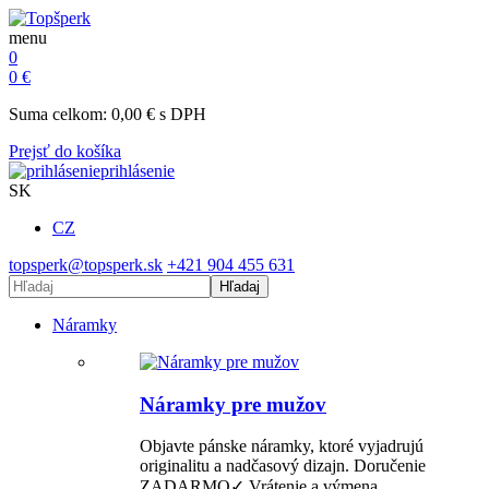
menu
0
0
€
Suma celkom:
0,00
€
s DPH
Prejsť do košíka
prihlásenie
SK
CZ
topsperk@topsperk.sk
+421 904 455 631
Hľadaj
Náramky
Náramky pre mužov
Objavte pánske náramky, ktoré vyjadrujú
originalitu a nadčasový dizajn. Doručenie
ZADARMO✓ Vrátenie a výmena