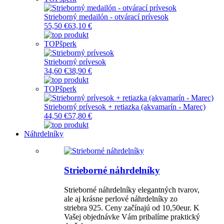
Strieborný medailón - otvárací prívesok
55,50 €
63,10 €
TOP
šperk
Strieborný prívesok
34,60 €
38,90 €
TOP
šperk
Strieborný prívesok + retiazka (akvamarín - Marec)
44,50 €
57,80 €
Náhrdelníky
Strieborné náhrdelníky
Strieborné náhrdelníky elegantných tvarov,
ale aj krásne perlové náhrdelníky zo
striebra 925. Ceny začínajú od 10,50eur. K
Vašej objednávke Vám pribalíme praktický