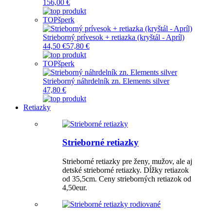
156,00 €
TOP
šperk
Strieborný prívesok + retiazka (kryštál - Apríl)
44,50 €
57,80 €
TOP
šperk
Strieborný náhrdelník zn. Elements silver
47,80 €
Retiazky
Strieborné retiazky
Strieborné retiazky pre ženy, mužov, ale aj
detské strieborné retiazky. Dĺžky retiazok
od 35,5cm. Ceny strieborných retiazok od
4,50eur.