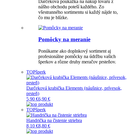
Darčeková poukážka na nákup tovaru z
nášho obchodu poteší každého. Zo
všestranného sortimentu si každý nájde to,
čo mu je blízke.
Pomôcky na meranie
Ponúkame ako doplnkový sortiment aj
profesionálne pomôcky na údržbu vašich
šperkov a rôzne druhy meračov prsteňov.
TOP
šperk
Darčeková krabička Elements (náušnice, prívesok,
prsteň)
5,90 €
6,90 €
TOP
šperk
Handrička na čistenie striebra
8,10 €
8,80 €