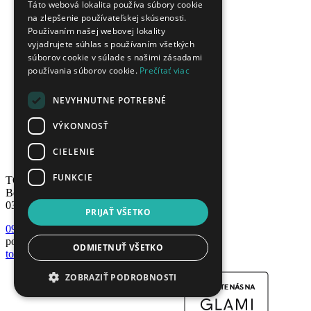
Táto webová lokalita používa súbory cookie
Poštovné
na zlepšenie používateľskej skúsenosti.
Vernostný program
Používaním našej webovej lokality
Gravírovanie šperkov
vyjadrujete súhlas s používaním všetkých
Ako urobiť odtlačok prsta?
súborov cookie v súlade s našimi zásadami
Pánske náramky
používania súborov cookie.
Prečítať viac
Sprievodca kovmi
Sprievodca kameňmi
NEVYHNUTNE POTREBNÉ
Veľkosť prsteňa?
Dĺžka retiazky?
VÝKONNOSŤ
Veľkosť pánskych náramkov
PDF katalógy
CIELENIE
Plán obnovy a odolnosti
FUNKCIE
TOP SHOP s.r.o.
Borovicová 2326/7
03852, Sučany
PRIJAŤ VŠETKO
0904 455 631
pondelok - piatok 9:00 - 15:00
ODMIETNUŤ VŠETKO
topsperk@topsperk.sk
ZOBRAZIŤ PODROBNOSTI