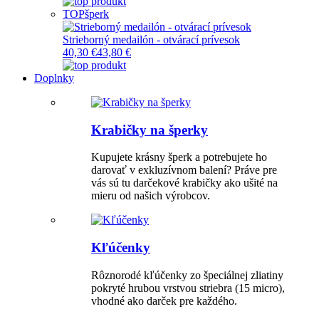
TOP
šperk
Strieborný medailón - otvárací prívesok
40,30 €
43,80 €
Doplnky
Krabičky na šperky
Kupujete krásny šperk a potrebujete ho
darovať v exkluzívnom balení? Práve pre
vás sú tu darčekové krabičky ako ušité na
mieru od našich výrobcov.
Kľúčenky
Rôznorodé kľúčenky zo špeciálnej zliatiny
pokryté hrubou vrstvou striebra (15 micro),
vhodné ako darček pre každého.