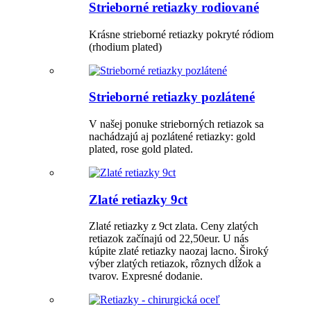
Strieborné retiazky rodiované
Krásne strieborné retiazky pokryté ródiom
(rhodium plated)
Strieborné retiazky pozlátené
V našej ponuke strieborných retiazok sa
nachádzajú aj pozlátené retiazky: gold
plated, rose gold plated.
Zlaté retiazky 9ct
Zlaté retiazky z 9ct zlata. Ceny zlatých
retiazok začínajú od 22,50eur. U nás
kúpite zlaté retiazky naozaj lacno. Široký
výber zlatých retiazok, rôznych dĺžok a
tvarov. Expresné dodanie.