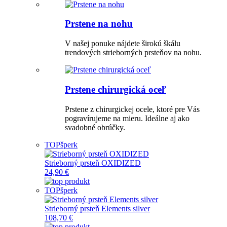
Prstene na nohu
V našej ponuke nájdete širokú škálu
trendových strieborných prsteňov na nohu.
Prstene chirurgická oceľ
Prstene z chirurgickej ocele, ktoré pre Vás
pogravírujeme na mieru. Ideálne aj ako
svadobné obrúčky.
TOP
šperk
Strieborný prsteň OXIDIZED
24,90 €
TOP
šperk
Strieborný prsteň Elements silver
108,70 €