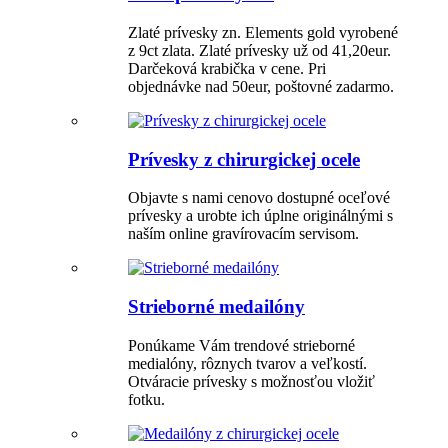
Zlaté prívesky zn. Elements gold vyrobené
z 9ct zlata. Zlaté prívesky už od 41,20eur.
Darčeková krabička v cene. Pri
objednávke nad 50eur, poštovné zadarmo.
Prívesky z chirurgickej ocele
Objavte s nami cenovo dostupné oceľové
prívesky a urobte ich úplne originálnými s
naším online gravírovacím servisom.
Strieborné medailóny
Ponúkame Vám trendové strieborné
medialóny, rôznych tvarov a veľkostí.
Otváracie prívesky s možnosťou vložiť
fotku.