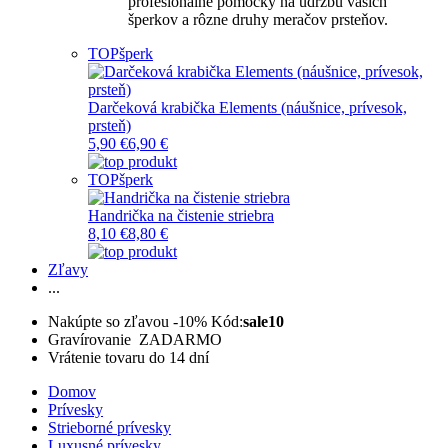
profesionálne pomôcky na údržbu vašich
šperkov a rôzne druhy meračov prsteňov.
TOP
šperk
Darčeková krabička Elements (náušnice, prívesok,
prsteň)
5,90 €
6,90 €
TOP
šperk
Handrička na čistenie striebra
8,10 €
8,80 €
Zľavy
...
Nakúpte so zľavou -10%
Kód:
sale10
Gravírovanie ZADARMO
Vrátenie tovaru do 14 dní
Domov
Prívesky
Strieborné prívesky
Luxusné prívesky