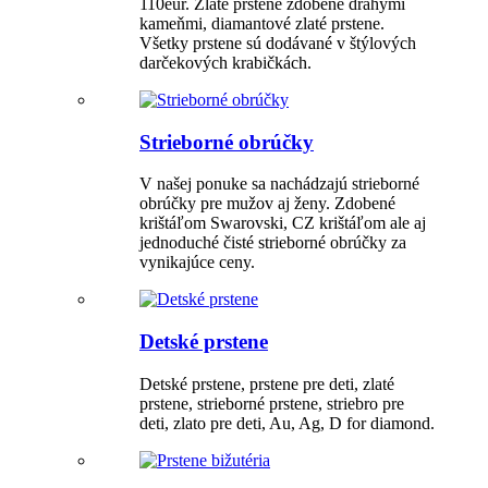
110eur. Zlaté prstene zdobené drahými
kameňmi, diamantové zlaté prstene.
Všetky prstene sú dodávané v štýlových
darčekových krabičkách.
Strieborné obrúčky
V našej ponuke sa nachádzajú strieborné
obrúčky pre mužov aj ženy. Zdobené
krištáľom Swarovski, CZ krištáľom ale aj
jednoduché čisté strieborné obrúčky za
vynikajúce ceny.
Detské prstene
Detské prstene, prstene pre deti, zlaté
prstene, strieborné prstene, striebro pre
deti, zlato pre deti, Au, Ag, D for diamond.