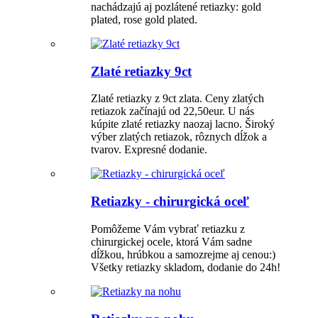
nachádzajú aj pozlátené retiazky: gold
plated, rose gold plated.
Zlaté retiazky 9ct
Zlaté retiazky z 9ct zlata. Ceny zlatých
retiazok začínajú od 22,50eur. U nás
kúpite zlaté retiazky naozaj lacno. Široký
výber zlatých retiazok, rôznych dĺžok a
tvarov. Expresné dodanie.
Retiazky - chirurgická oceľ
Pomôžeme Vám vybrať retiazku z
chirurgickej ocele, ktorá Vám sadne
dĺžkou, hrúbkou a samozrejme aj cenou:)
Všetky retiazky skladom, dodanie do 24h!