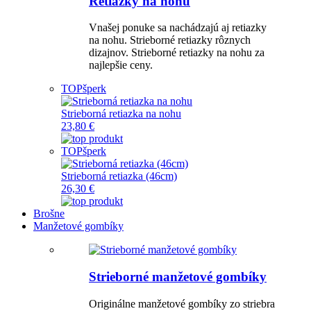
Retiazky na nohu
Vnašej ponuke sa nachádzajú aj retiazky
na nohu. Strieborné retiazky rôznych
dizajnov. Strieborné retiazky na nohu za
najlepšie ceny.
TOP
šperk
Strieborná retiazka na nohu
23,80 €
TOP
šperk
Strieborná retiazka (46cm)
26,30 €
Brošne
Manžetové gombíky
Strieborné manžetové gombíky
Originálne manžetové gombíky zo striebra