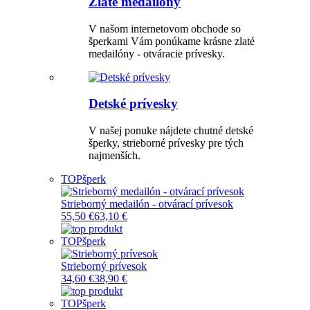
Zlaté medailóny
V našom internetovom obchode so
šperkami Vám ponúkame krásne zlaté
medailóny - otváracie prívesky.
Detské prívesky
V našej ponuke nájdete chutné detské
šperky, strieborné prívesky pre tých
najmenších.
TOP
šperk
Strieborný medailón - otvárací prívesok
55,50 €
63,10 €
TOP
šperk
Strieborný prívesok
34,60 €
38,90 €
TOP
šperk