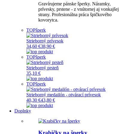
Gravírujeme pánske šperky. Náramky,
prívesky, prstene - z vnútornej aj vonkajšej
strany. Profesionálna práca špičkového
kovorytca.
TOP
šperk
Strieborný prívesok
34,60 €
38,90 €
TOP
šperk
Strieborný prsteň
35,10 €
TOP
šperk
Strieborný medailón - otvárací prívesok
40,30 €
43,80 €
Doplnky
Krabičky na šperky