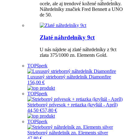
ocele, ale aj trendové kožené náhrdelníky.
Náhrdelníky značiek Fred Bennett a UNO
de 50.
Zlaté náhrdelníky 9ct
U nás nájdete aj zlaté náhrdelníky z 9ct
zlata 375/1000 zn. Elements Gold.
TOP
šperk
Luxusný strieborný náhrdelník Diamonfire
156,00 €
TOP
šperk
Strieborný prívesok + retiazka (kryštál - Apríl)
44,50 €
57,80 €
TOP
šperk
Strieborný náhrdelník zn. Elements silver
47,80 €