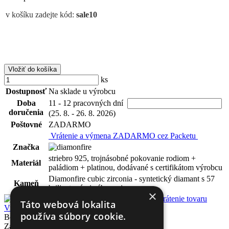
v košíku zadejte kód:
sale10
Vložiť do košíka
ks
Dostupnosť
Na sklade u výrobcu
Doba
11 - 12 pracovných dní
doručenia
(25. 8. - 26. 8. 2026)
Poštovné
ZADARMO
Vrátenie a výmena ZADARMO cez Packetu
Značka
striebro 925, trojnásobné pokovanie rodiom +
Materiál
paládiom + platinou, dodávané s certifikátom výrobcu
Diamonfire cubic zirconia - syntetický diamant s 57
Kameň
briliantovými zábrusmi
×
Pomoc
Puncovanie
Táto webová lokalita
Vrátenie tovaru
používa súbory cookie.
Bol dosiahnutý maximálny počet obrázkov
Zavrieť