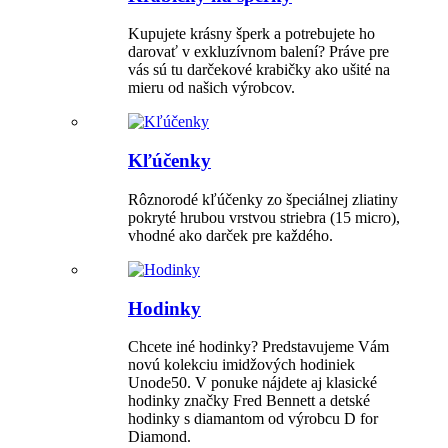
Kupujete krásny šperk a potrebujete ho
darovať v exkluzívnom balení? Práve pre
vás sú tu darčekové krabičky ako ušité na
mieru od našich výrobcov.
Kľúčenky
Rôznorodé kľúčenky zo špeciálnej zliatiny
pokryté hrubou vrstvou striebra (15 micro),
vhodné ako darček pre každého.
Hodinky
Chcete iné hodinky? Predstavujeme Vám
novú kolekciu imidžových hodiniek
Unode50. V ponuke nájdete aj klasické
hodinky značky Fred Bennett a detské
hodinky s diamantom od výrobcu D for
Diamond.