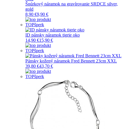
Šnúrkový náramok na gravírovanie SRDCE silver,
gold
8,90 €
9,90 €
TOP
šperk
ID pánsky náramok tigrie oko
14,90 €
15,90 €
TOP
šperk
Pánsky kožený náramok Fred Bennett 23cm XXL
39,80 €
43,70 €
TOP
šperk