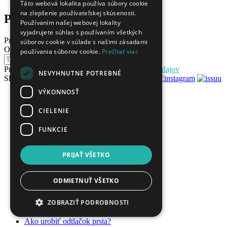
Táto webová lokalita používa súbory cookie
na zlepšenie používateľskej skúsenosti.
Podobné produkty
Používaním našej webovej lokality
vyjadrujete súhlas s používaním všetkých
Predchádzajúci
Ďalší
súborov cookie v súlade s našimi zásadami
Odoberajte naše novinky
používania súborov cookie.
Prečítať viac
Odoberať
Prihlásením súhlasíte so
spracovaním osobných údajov
NEVYHNUTNE POTREBNÉ
Sledujte nás
VÝKONNOSŤ
topsperk.sk
O nás
CIELENIE
Kontakt
Obchodné podmienky
FUNKCIE
Ochrana osobných údajov
Blog
PRIJAŤ VŠETKO
Veľkoobchod
O šperkoch
Značky
ODMIETNUŤ VŠETKO
Poštovné
Vernostný program
ZOBRAZIŤ PODROBNOSTI
Gravírovanie šperkov
Ako urobiť odtlačok prsta?