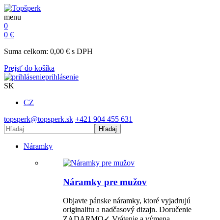
menu
0
0
€
Suma celkom:
0,00
€
s DPH
Prejsť do košíka
prihlásenie
SK
CZ
topsperk@topsperk.sk
+421 904 455 631
Hľadaj
Náramky
Náramky pre mužov
Objavte pánske náramky, ktoré vyjadrujú
originalitu a nadčasový dizajn. Doručenie
ZADARMO✓ Vrátenie a výmena