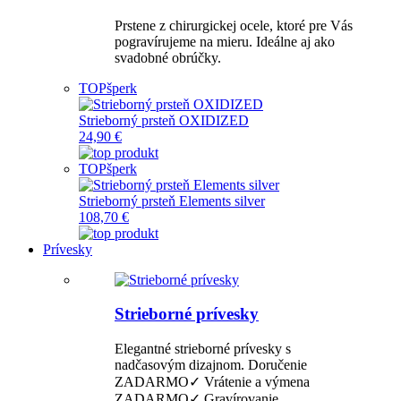
Prstene z chirurgickej ocele, ktoré pre Vás
pogravírujeme na mieru. Ideálne aj ako
svadobné obrúčky.
TOP
šperk
Strieborný prsteň OXIDIZED
24,90 €
TOP
šperk
Strieborný prsteň Elements silver
108,70 €
Prívesky
Strieborné prívesky
Elegantné strieborné prívesky s
nadčasovým dizajnom. Doručenie
ZADARMO✓ Vrátenie a výmena
ZADARMO✓ Gravírovanie